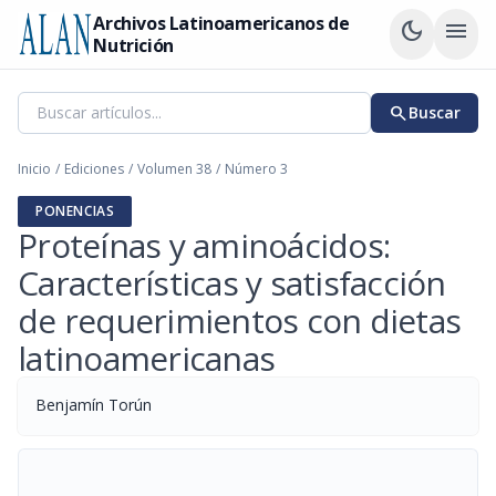
Archivos Latinoamericanos de
dark_mode
menu
Nutrición
search
Buscar
Inicio
/
Ediciones
/
Volumen 38
/
Número 3
PONENCIAS
Proteínas y aminoácidos:
Características y satisfacción
de requerimientos con dietas
latinoamericanas
Benjamín Torún