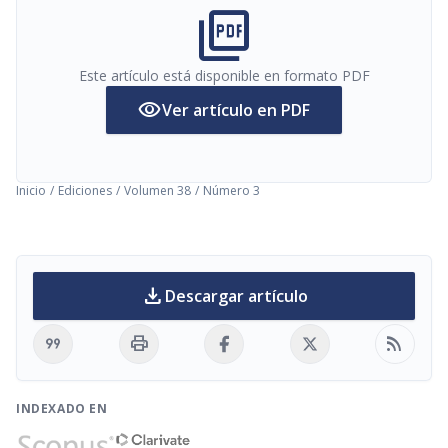
picture_as_pdf
Este artículo está disponible en formato PDF
visibility
Ver artículo en PDF
Inicio
/
Ediciones
/
Volumen 38
/
Número 3
download
Descargar artículo
format_quote
print
rss_feed
INDEXADO EN