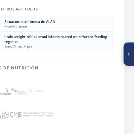
OTROS ARTÍCULOS
Situación económica de ALAN
Ricardo Bressani
Body weight of Pakistani infants reared on different feeding
regimes
Saeed Ahmad Nagra
SIGUIENTE ARTÍCULO
Calidad microbiológica de los
helados de crema elaborados
en Caracas, Venezuela
S DE NUTRICIÓN