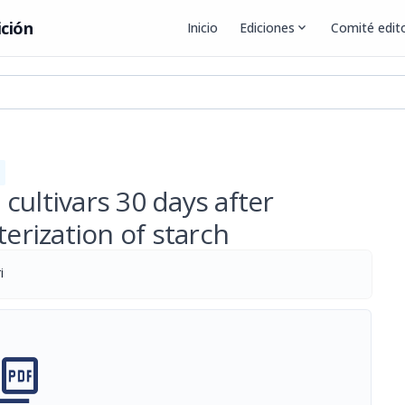
ición
Inicio
Ediciones
expand_more
Comité edito
cultivars 30 days after
terization of starch
i
cture_as_pdf