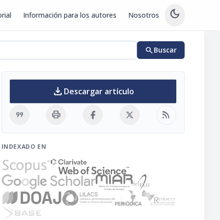
dark_mode
rial
Información para los autores
Nosotros
search
Buscar
download
Descargar artículo
format_quote
print
rss_feed
INDEXADO EN