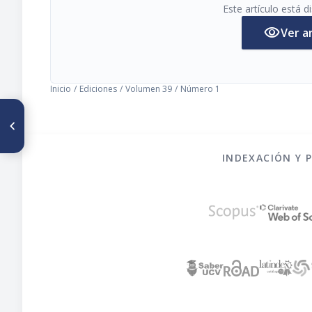
Este artículo está 
visibility
Ver a
Inicio
/
Ediciones
/
Volumen 39
/
Número 1
ARTÍCULO ANTERIOR
Comparative study of maize
cultivars 30 days after
pollination (30 DAP):
INDEXACIÓN Y 
Carbohydrates and protein