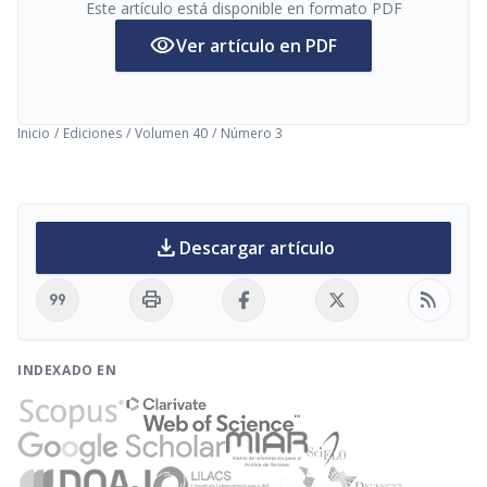
Este artículo está disponible en formato PDF
visibility
Ver artículo en PDF
Inicio
/
Ediciones
/
Volumen 40
/
Número 3
download
Descargar artículo
format_quote
print
rss_feed
INDEXADO EN