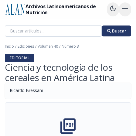
Archivos Latinoamericanos de
dark_mode
menu
Nutrición
search
Buscar
Inicio
/
Ediciones
/
Volumen 40
/
Número 3
EDITORIAL
Ciencia y tecnología de los
cereales en América Latina
Ricardo Bressani
picture_as_pdf