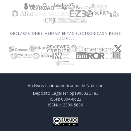
DECLARACIONES, HERRAMIENTAS ELECTRÓNICAS Y REDES
SOCIALES
Archivos Latinoamericanos de Nutrición
Depósito Legal Nº: pp199602DF83
ISSN: 0004-0622
ISSN-e: 2309-5806