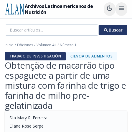
Archivos Latinoamericanos de
dark_mode
menu
Nutrición
search
Buscar
Inicio
/
Ediciones
/
Volumen 41
/
Número 1
TRABAJO DE INVESTIGACIÓN
CIENCIA DE ALIMENTOS
Obtenção de macarrão tipo
espaguete a partir de uma
mistura com farinha de trigo e
farinha de milho pre-
gelatinizada
Sila Mary R. Ferreira
Eliane Rose Serpe