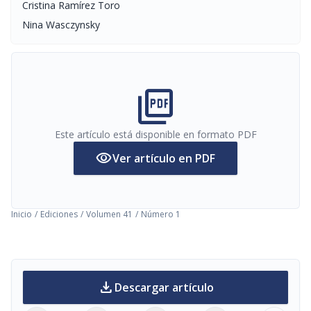
Cristina Ramírez Toro
Nina Wasczynsky
picture_as_pdf
Este artículo está disponible en formato PDF
visibility
Ver artículo en PDF
Inicio
/
Ediciones
/
Volumen 41
/
Número 1
download
Descargar artículo