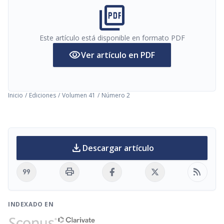
picture_as_pdf
Este artículo está disponible en formato PDF
visibility
Ver artículo en PDF
Inicio
/
Ediciones
/
Volumen 41
/
Número 2
download
Descargar artículo
format_quote
print
rss_feed
INDEXADO EN