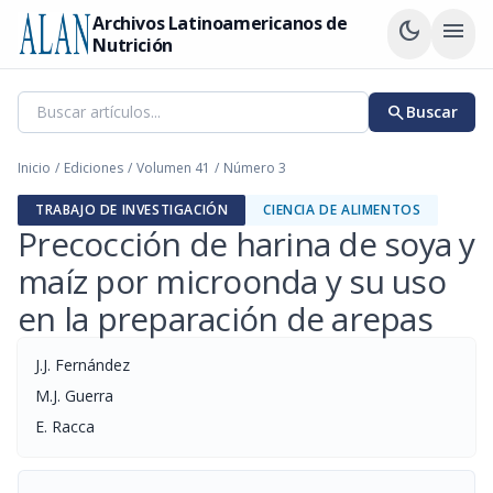
Archivos Latinoamericanos de
dark_mode
menu
Nutrición
search
Buscar
Inicio
/
Ediciones
/
Volumen 41
/
Número 3
TRABAJO DE INVESTIGACIÓN
CIENCIA DE ALIMENTOS
Precocción de harina de soya y
maíz por microonda y su uso
en la preparación de arepas
J.J. Fernández
M.J. Guerra
E. Racca