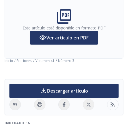
picture_as_pdf
Este artículo está disponible en formato PDF
visibility
Ver artículo en PDF
Inicio
/
Ediciones
/
Volumen 41
/
Número 3
download
Descargar artículo
format_quote
print
rss_feed
INDEXADO EN