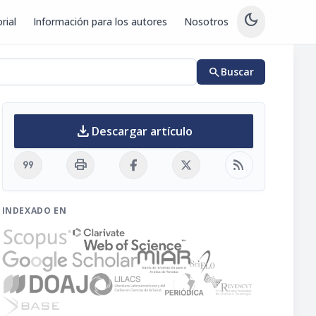
dark_mode
rial
Información para los autores
Nosotros
search
Buscar
download
Descargar artículo
format_quote
print
rss_feed
INDEXADO EN