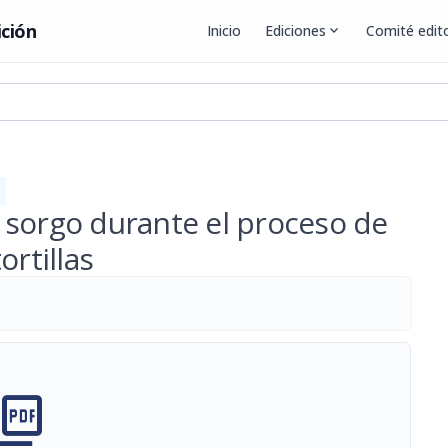
ición
Inicio
Ediciones
expand_more
Comité edito
 sorgo durante el proceso de
ortillas
cture_as_pdf