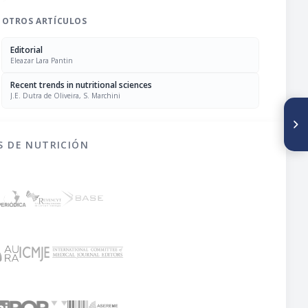
OTROS ARTÍCULOS
Editorial
Eleazar Lara Pantin
Recent trends in nutritional sciences
J.E. Dutra de Oliveira, S. Marchini
SIGUIENTE ARTÍCULO
Comparación de métodos
para medir la dureza de! maíz
S DE NUTRICIÓN
(Zea mays L .)