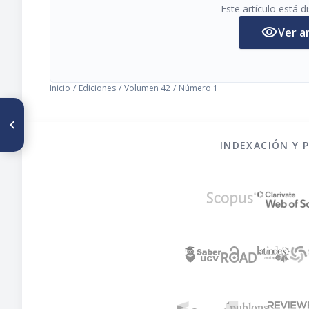
Este artículo está 
visibility
Ver a
Inicio
/
Ediciones
/
Volumen 42
/
Número 1
ARTÍCULO ANTERIOR
Extracción y caracterización de
las prolaminas del grano de
INDEXACIÓN Y 
seis cultivares de sorgo
(Sorghum bicolor (L) Moench)