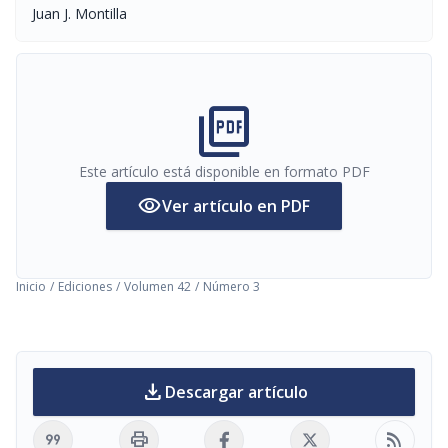
Juan J. Montilla
picture_as_pdf
Este artículo está disponible en formato PDF
visibility
Ver artículo en PDF
Inicio
/
Ediciones
/
Volumen 42
/
Número 3
download
Descargar artículo
format_quote
print
rss_feed