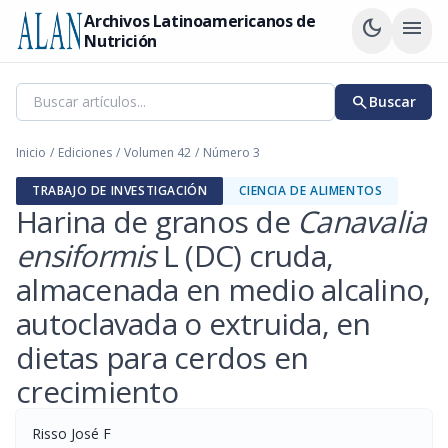
Archivos Latinoamericanos de
dark_mode
menu
Nutrición
search
Buscar
Inicio
/
Ediciones
/
Volumen 42
/
Número 3
TRABAJO DE INVESTIGACIÓN
CIENCIA DE ALIMENTOS
Harina de granos de
Canavalia
ensiformis
L (DC) cruda,
almacenada en medio alcalino,
autoclavada o extruida, en
dietas para cerdos en
crecimiento
Risso José F