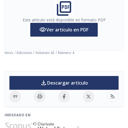
picture_as_pdf
Este artículo está disponible en formato PDF
visibility
Ver artículo en PDF
Inicio
/
Ediciones
/
Volumen 42
/
Número 4
download
Descargar artículo
format_quote
print
rss_feed
INDEXADO EN