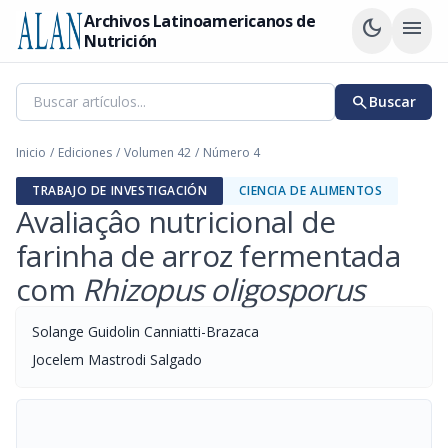
Archivos Latinoamericanos de
dark_mode
menu
Nutrición
search
Buscar
Inicio
/
Ediciones
/
Volumen 42
/
Número 4
TRABAJO DE INVESTIGACIÓN
CIENCIA DE ALIMENTOS
Avaliaçâo nutricional de
farinha de arroz fermentada
com
Rhizopus oligosporus
Solange Guidolin Canniatti-Brazaca
Jocelem Mastrodi Salgado