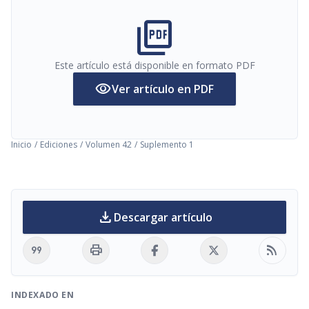
picture_as_pdf
Este artículo está disponible en formato PDF
visibility
Ver artículo en PDF
Inicio
/
Ediciones
/
Volumen 42
/
Suplemento 1
download
Descargar artículo
format_quote
print
rss_feed
INDEXADO EN