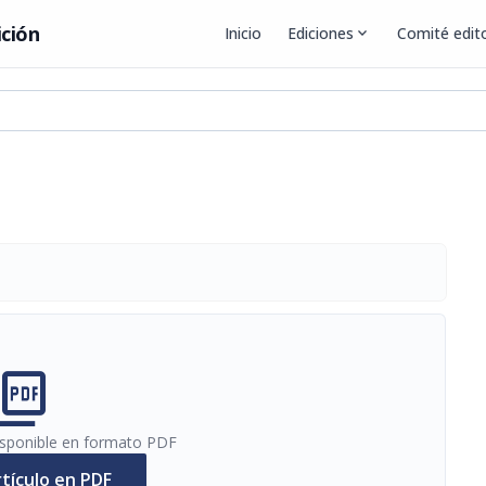
ición
Inicio
Ediciones
expand_more
Comité edito
cture_as_pdf
disponible en formato PDF
rtículo en PDF