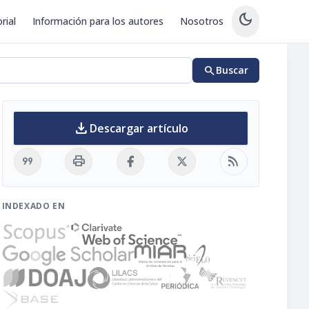
dark_mode
rial
Información para los autores
Nosotros
search
Buscar
download
Descargar artículo
format_quote
print
rss_feed
INDEXADO EN