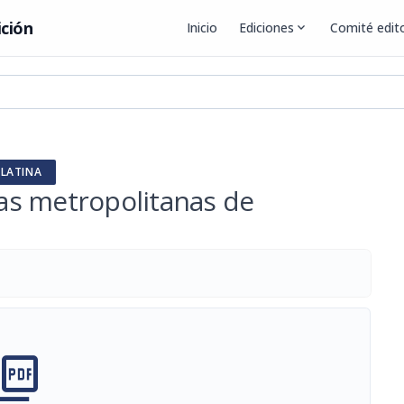
ición
Inicio
Ediciones
expand_more
Comité edito
 LATINA
eas metropolitanas de
cture_as_pdf