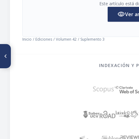
Este artículo está 
visibility
Ver a
Inicio
/
Ediciones
/
Volumen 42
/
Suplemento 3
ARTÍCULO ANTERIOR
Introducción: Nutrición y Salud
en Áreas Urbanas
INDEXACIÓN Y 