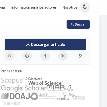
dark_mode
rial
Información para los autores
Nosotros
search
Buscar
download
Descargar artículo
format_quote
print
rss_feed
INDEXADO EN