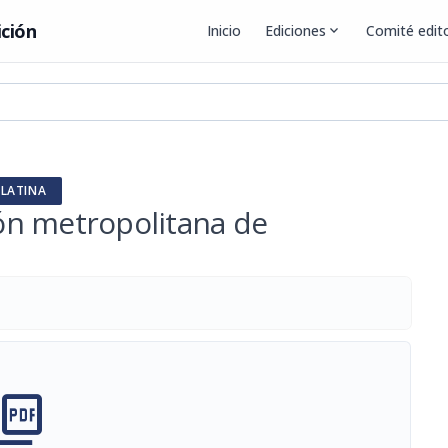
ición
Inicio
Ediciones
expand_more
Comité edito
 LATINA
ión metropolitana de
cture_as_pdf