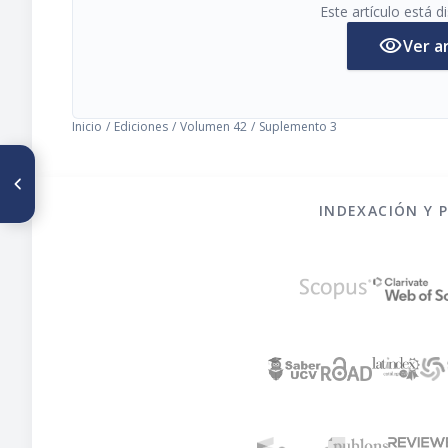
Este artículo está 
visibility
Ver a
Inicio
/
Ediciones
/
Volumen 42
/
Suplemento 3
ARTÍCULO ANTERIOR
Situación nutricia de la Havana
Cuba
INDEXACIÓN Y 