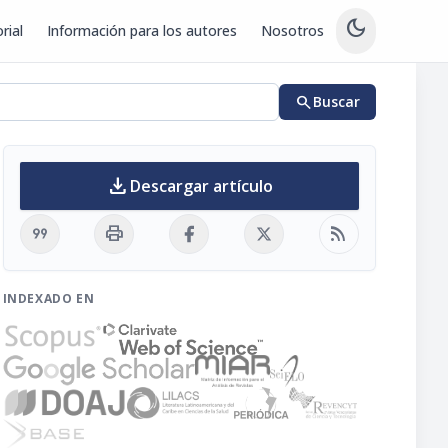
dark_mode
rial
Información para los autores
Nosotros
search
Buscar
download
Descargar artículo
format_quote
print
rss_feed
INDEXADO EN