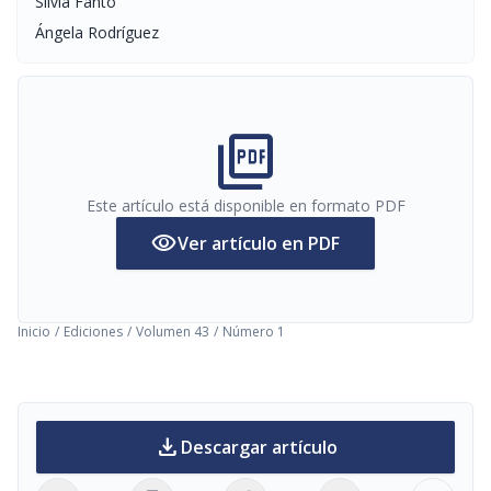
Silvia Fanto
Ángela Rodríguez
picture_as_pdf
Este artículo está disponible en formato PDF
visibility
Ver artículo en PDF
Inicio
/
Ediciones
/
Volumen 43
/
Número 1
download
Descargar artículo