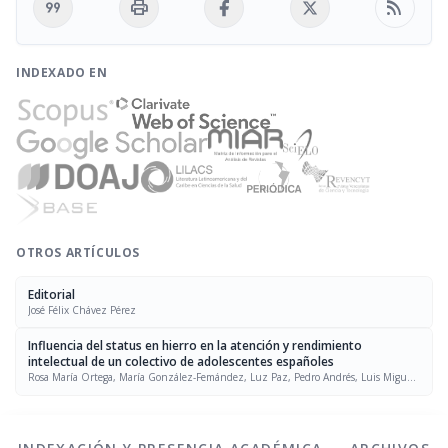
format_quote
print
rss_feed
INDEXADO EN
OTROS ARTÍCULOS
Editorial
José Félix Chávez Pérez
Influencia del status en hierro en la atención y rendimiento
intelectual de un colectivo de adolescentes españoles
Rosa María Ortega, María González-Femández, Luz Paz, Pedro Andrés, Luis Miguel
Jiménez, María Jesús Jiménez, Marcela González-Gross, Ana María Requejo, María
Jesús Gaspar