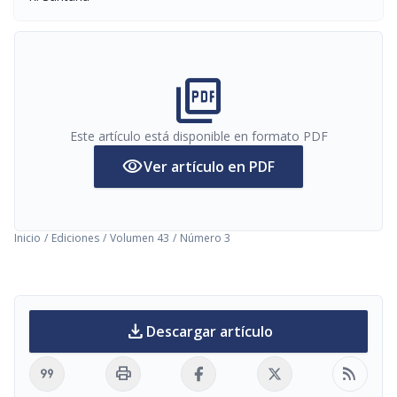
picture_as_pdf
Este artículo está disponible en formato PDF
visibility
Ver artículo en PDF
Inicio
/
Ediciones
/
Volumen 43
/
Número 3
download
Descargar artículo
format_quote
print
rss_feed