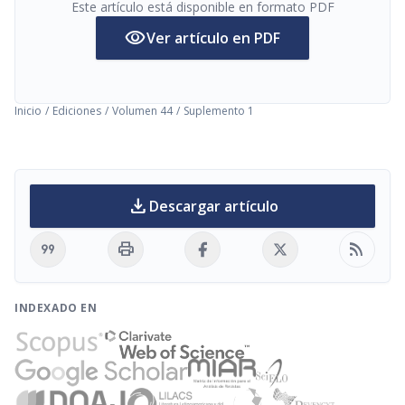
Este artículo está disponible en formato PDF
visibility
Ver artículo en PDF
Inicio
/
Ediciones
/
Volumen 44
/
Suplemento 1
download
Descargar artículo
format_quote
print
rss_feed
INDEXADO EN