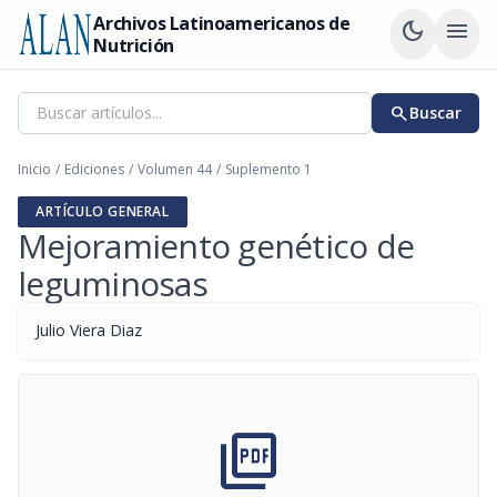
Archivos Latinoamericanos de
dark_mode
menu
Nutrición
search
Buscar
Inicio
/
Ediciones
/
Volumen 44
/
Suplemento 1
ARTÍCULO GENERAL
Mejoramiento genético de
leguminosas
Julio Viera Diaz
picture_as_pdf