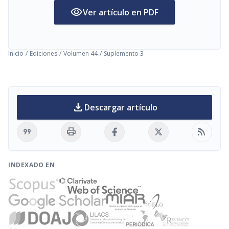
visibility
Ver artículo en PDF
Inicio
/
Ediciones
/
Volumen 44
/
Suplemento 3
download
Descargar artículo
format_quote
print
rss_feed
INDEXADO EN