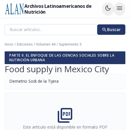
Archivos Latinoamericanos de
dark_mode
menu
Nutrición
search
Buscar
Inicio
/
Ediciones
/
Volumen 44
/
Suplemento 3
PARTE II. EL ENFOQUE DE LAS CIENCIAS SOCIALES SOBRE LA
NUTRICIÓN URBANA
Food supply in Mexico City
Demetrio Sodi de la Tijera
picture_as_pdf
Este artículo está disponible en formato PDF