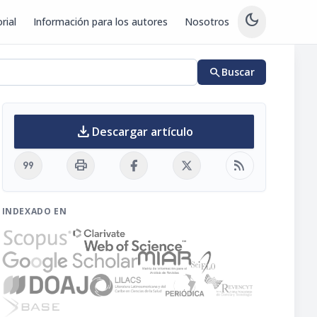
dark_mode
rial
Información para los autores
Nosotros
search
Buscar
download
Descargar artículo
format_quote
print
rss_feed
INDEXADO EN