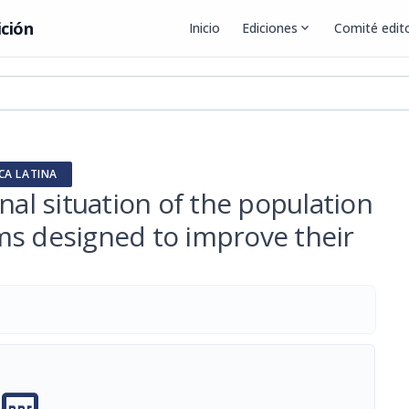
ición
Inicio
Ediciones
expand_more
Comité edito
CA LATINA
nal situation of the population
ms designed to improve their