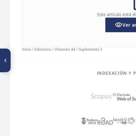
pi
Este artículo está 
visibility
Ver a
Inicio
/
Ediciones
/
Volumen 44
/
Suplemento 3
ARTÍCULO ANTERIOR
The Nutritional situation in the
Metropolitan areas of
Argentina
INDEXACIÓN Y 