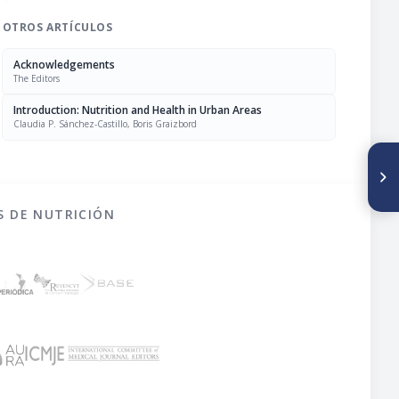
OTROS ARTÍCULOS
Acknowledgements
The Editors
Introduction: Nutrition and Health in Urban Areas
Claudia P. Sánchez-Castillo, Boris Graizbord
SIGUIENTE ARTÍCULO
Nutrition in large urban
centres of Brazil: Southeast
Region
S DE NUTRICIÓN