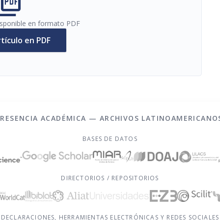
cture_as_pdf
disponible en formato PDF
rtículo en PDF
PRESENCIA ACADÉMICA — ARCHIVOS LATINOAMERICANO
BASES DE DATOS
DIRECTORIOS / REPOSITORIOS
DECLARACIONES, HERRAMIENTAS ELECTRÓNICAS Y REDES SOCIALES