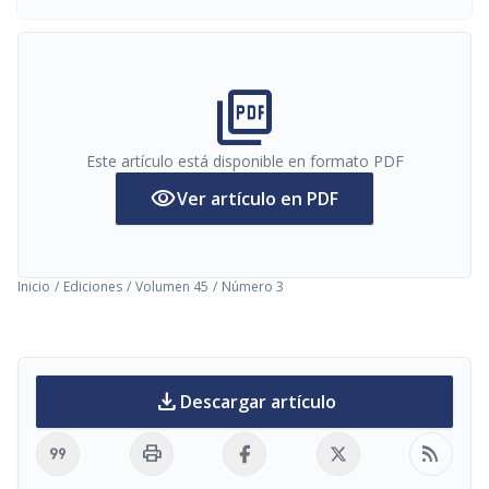
picture_as_pdf
Este artículo está disponible en formato PDF
visibility
Ver artículo en PDF
Inicio
/
Ediciones
/
Volumen 45
/
Número 3
download
Descargar artículo
format_quote
print
rss_feed