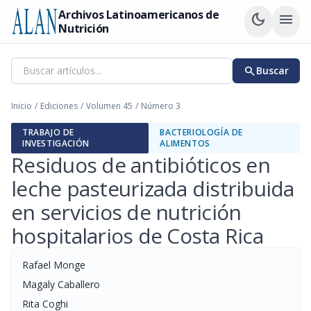
Archivos Latinoamericanos de
dark_mode
menu
Nutrición
search
Buscar
Inicio
/
Ediciones
/
Volumen 45
/
Número 3
TRABAJO DE
BACTERIOLOGÍA DE
INVESTIGACIÓN
ALIMENTOS
Residuos de antibióticos en
leche pasteurizada distribuida
en servicios de nutrición
hospitalarios de Costa Rica
Rafael Monge
Magaly Caballero
Rita Coghi