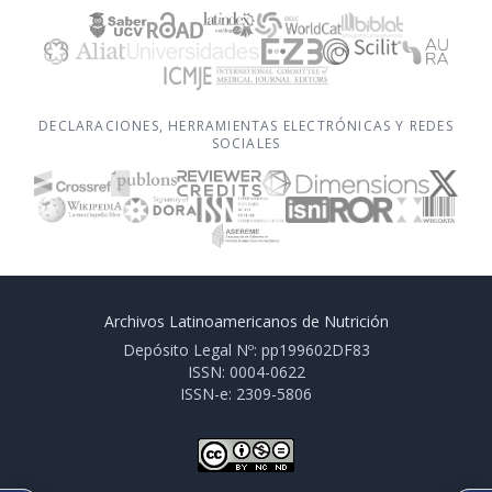
DECLARACIONES, HERRAMIENTAS ELECTRÓNICAS Y REDES
SOCIALES
Archivos Latinoamericanos de Nutrición
Depósito Legal Nº: pp199602DF83
ISSN: 0004-0622
ISSN-e: 2309-5806