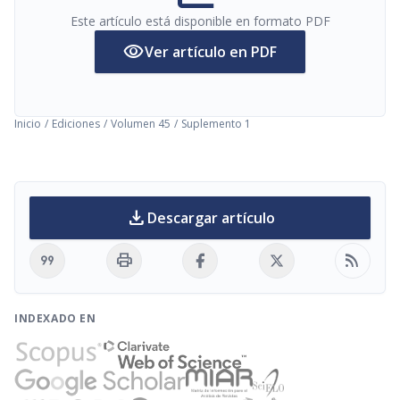
Este artículo está disponible en formato PDF
visibility
Ver artículo en PDF
Inicio
/
Ediciones
/
Volumen 45
/
Suplemento 1
download
Descargar artículo
format_quote
print
rss_feed
INDEXADO EN