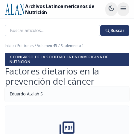
Archivos Latinoamericanos de
dark_mode
menu
Nutrición
search
Buscar
Inicio
/
Ediciones
/
Volumen 45
/
Suplemento 1
X CONGRESO DE LA SOCIEDAD LATINOAMERICANA DE
NUTRICIÓN
Factores dietarios en la
prevención del cáncer
Eduardo Atalah S
picture_as_pdf