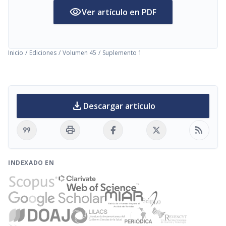
visibility
Ver artículo en PDF
Inicio
/
Ediciones
/
Volumen 45
/
Suplemento 1
download
Descargar artículo
format_quote
print
rss_feed
INDEXADO EN