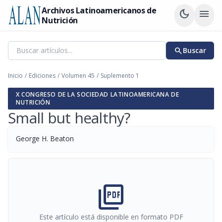
Archivos Latinoamericanos de
dark_mode
menu
Nutrición
search
Buscar
Inicio
/
Ediciones
/
Volumen 45
/
Suplemento 1
X CONGRESO DE LA SOCIEDAD LATINOAMERICANA DE
NUTRICIÓN
Small but healthy?
George H. Beaton
picture_as_pdf
Este artículo está disponible en formato PDF