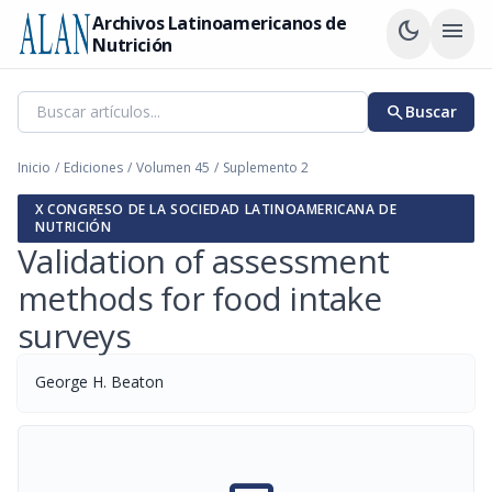
Archivos Latinoamericanos de
dark_mode
menu
Nutrición
search
Buscar
Inicio
/
Ediciones
/
Volumen 45
/
Suplemento 2
X CONGRESO DE LA SOCIEDAD LATINOAMERICANA DE
NUTRICIÓN
Validation of assessment
methods for food intake
surveys
George H. Beaton