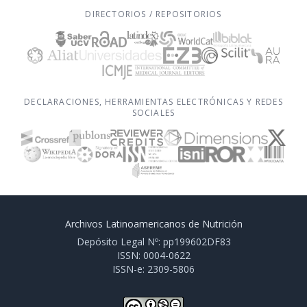
DIRECTORIOS / REPOSITORIOS
DECLARACIONES, HERRAMIENTAS ELECTRÓNICAS Y REDES
SOCIALES
Archivos Latinoamericanos de Nutrición
Depósito Legal Nº: pp199602DF83
ISSN: 0004-0622
ISSN-e: 2309-5806