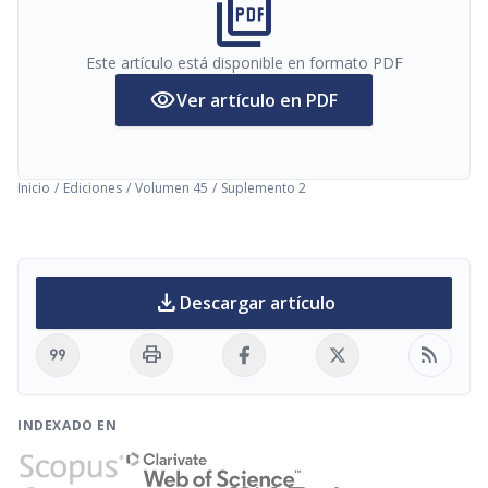
picture_as_pdf
Este artículo está disponible en formato PDF
visibility
Ver artículo en PDF
Inicio
/
Ediciones
/
Volumen 45
/
Suplemento 2
download
Descargar artículo
format_quote
print
rss_feed
INDEXADO EN