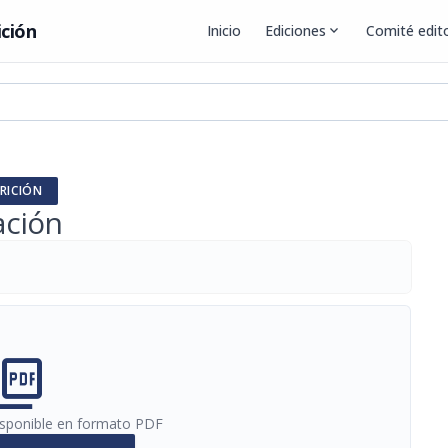
ición
Inicio
Ediciones
expand_more
Comité edito
RICIÓN
ación
cture_as_pdf
disponible en formato PDF