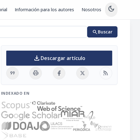
dark_mode
rial
Información para los autores
Nosotros
search
Buscar
download
Descargar artículo
format_quote
print
rss_feed
INDEXADO EN