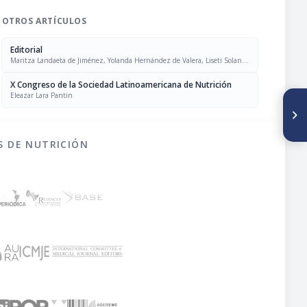
OTROS ARTÍCULOS
Editorial
Maritza Landaeta de Jiménez, Yolanda Hernández de Valera, Liseti Solano
Rodríguez, Evelyn Peña
X Congreso de la Sociedad Latinoamericana de Nutrición
Eleazar Lara Pantin
SIGUIENTE ARTÍCULO
Prioridad de alimentos y
nutrientes en las bases de
datos sobre composición de
S DE NUTRICIÓN
alimentos