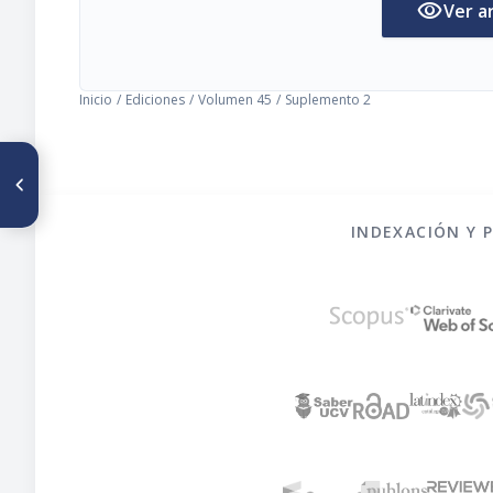
visibility
Ver a
Inicio
/
Ediciones
/
Volumen 45
/
Suplemento 2
ARTÍCULO ANTERIOR
Peroxidación de ácidos
grasos insaturados
INDEXACIÓN Y 