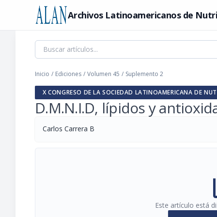
Archivos Latinoamericanos de Nutr
Inicio
/
Ediciones
/
Volumen 45
/
Suplemento 2
X CONGRESO DE LA SOCIEDAD LATINOAMERICANA DE NUT
D.M.N.I.D, lípidos y antioxid
Carlos Carrera B
pi
Este artículo está 