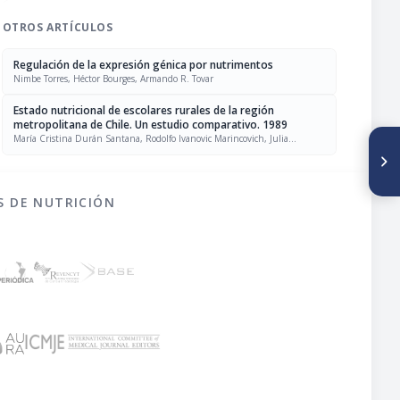
OTROS ARTÍCULOS
Regulación de la expresión génica por nutrimentos
Nimbe Torres, Héctor Bourges, Armando R. Tovar
Estado nutricional de escolares rurales de la región
metropolitana de Chile. Un estudio comparativo. 1989
María Cristina Durán Santana, Rodolfo Ivanovic Marincovich, Julia
SIGUIENTE ARTÍCULO
Hazbun Game, Daniza Ivanovic Marincovich
Nutritional evaluation of a
high-temperature dried soft
wheat pasta supplemented
S DE NUTRICIÓN
with cowpea (Vigna
unguiculata (L) Walp)