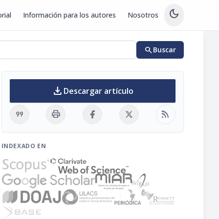
dark_mode
rial
Información para los autores
Nosotros
search
Buscar
download
Descargar artículo
format_quote
print
rss_feed
INDEXADO EN