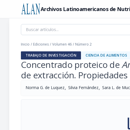
Archivos Latinoamericanos de Nutr
Inicio
/
Ediciones
/
Volumen 46
/
Número 2
TRABAJO DE INVESTIGACIÓN
CIENCIA DE ALIMENTOS
Concentrado proteico de
A
de extracción. Propiedades
,
,
Norma G. de Luquez
Silvia Fernández
Sara L. de Mucc
pi