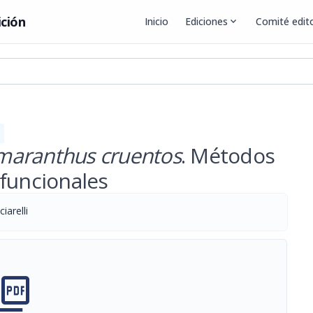
ición
Inicio
Ediciones
expand_more
Comité edito
maranthus cruentos
. Métodos
 funcionales
iarelli
cture_as_pdf