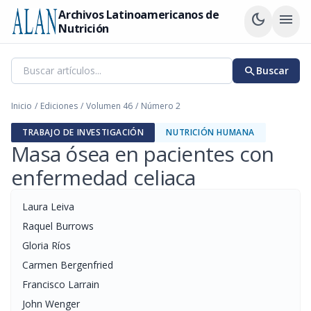
Archivos Latinoamericanos de
dark_mode
menu
Nutrición
search
Buscar
Inicio
/
Ediciones
/
Volumen 46
/
Número 2
TRABAJO DE INVESTIGACIÓN
NUTRICIÓN HUMANA
Masa ósea en pacientes con
enfermedad celiaca
Laura Leiva
Raquel Burrows
Gloria Ríos
Carmen Bergenfried
Francisco Larrain
John Wenger