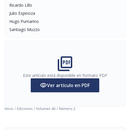
Ricardo Lillo
Julio Espinoza
Hugo Pumarino
Santiago Muzzo
picture_as_pdf
Este artículo está disponible en formato PDF
visibility
Ver artículo en PDF
Inicio
/
Ediciones
/
Volumen 46
/
Número 2