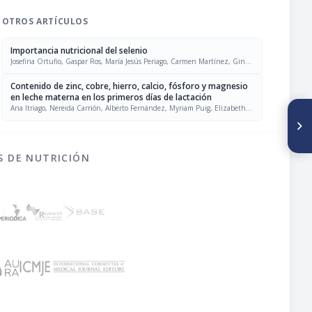
OTROS ARTÍCULOS
Importancia nutricional del selenio
Josefina Ortufio, Gaspar Ros, María Jesús Periago, Carmen Martínez, Ginés
López, Joaquín Rodrigo
Contenido de zinc, cobre, hierro, calcio, fósforo y magnesio
en leche materna en los primeros días de lactación
Ana Itriago, Nereida Carrión, Alberto Fernández, Myriam Puig, Elizabeth
SIGUIENTE ARTÍCULO
Dini
Contenido de colesterol en
carne de pollo y sus
productos manufacturados
S DE NUTRICIÓN