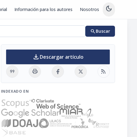
dark_mode
rial
Información para los autores
Nosotros
search
Buscar
download
Descargar artículo
format_quote
print
rss_feed
INDEXADO EN