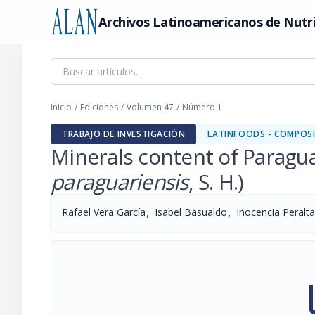
Archivos Latinoamericanos de Nutr
Inicio
/
Ediciones
/
Volumen 47
/
Número 1
TRABAJO DE INVESTIGACIÓN
LATINFOODS - COMPOSI
Minerals content of Paragu
paraguariensis
, S. H.)
,
,
Rafael Vera García
Isabel Basualdo
Inocencia Peralta
pi