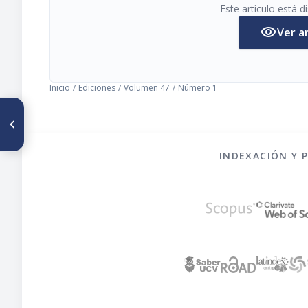
Este artículo está 
visibility
Ver a
Inicio
/
Ediciones
/
Volumen 47
/
Número 1
ARTÍCULO ANTERIOR
Omega-3 fatty acids in baked
freshwater fish from south of
Brazil
INDEXACIÓN Y 