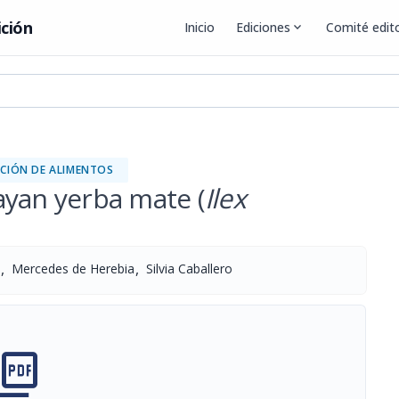
ición
Inicio
Ediciones
expand_more
Comité edito
CIÓN DE ALIMENTOS
ayan yerba mate (
Ilex
,
,
Mercedes de Herebia
Silvia Caballero
cture_as_pdf