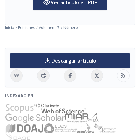
visibility
Ver artículo en PDF
Inicio
/
Ediciones
/
Volumen 47
/
Número 1
download
Descargar artículo
format_quote
print
rss_feed
INDEXADO EN