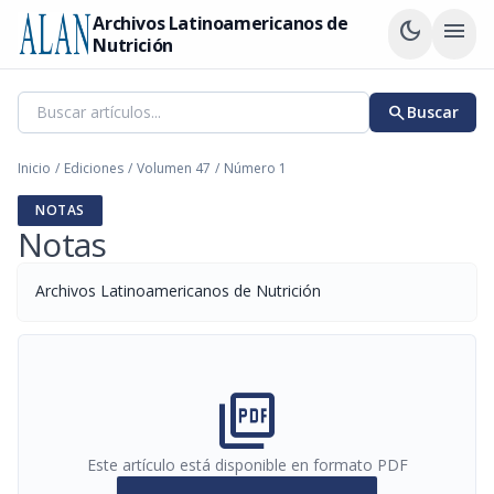
Archivos Latinoamericanos de
dark_mode
menu
Nutrición
search
Buscar
Inicio
/
Ediciones
/
Volumen 47
/
Número 1
NOTAS
Notas
Archivos Latinoamericanos de Nutrición
picture_as_pdf
Este artículo está disponible en formato PDF