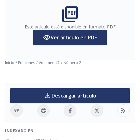
picture_as_pdf
Este artículo está disponible en formato PDF
visibility
Ver artículo en PDF
Inicio
/
Ediciones
/
Volumen 47
/
Número 2
download
Descargar artículo
format_quote
print
rss_feed
INDEXADO EN