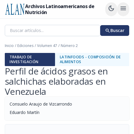
Archivos Latinoamericanos de
dark_mode
menu
Nutrición
search
Buscar
Inicio
/
Ediciones
/
Volumen 47
/
Número 2
TRABAJO DE
LATINFOODS - COMPOSICIÓN DE
INVESTIGACIÓN
ALIMENTOS
Perfil de ácidos grasos en
salchichas elaboradas en
Venezuela
Consuelo Araujo de Vizcarrondo
Eduardo Martín