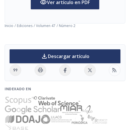
visibility
Ver artículo en PDF
Inicio
/
Ediciones
/
Volumen 47
/
Número 2
download
Descargar artículo
format_quote
print
rss_feed
INDEXADO EN