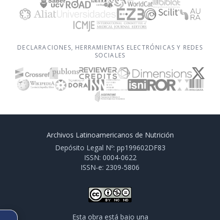
DECLARACIONES, HERRAMIENTAS ELECTRÓNICAS Y REDES
SOCIALES
Archivos Latinoamericanos de Nutrición
Depósito Legal Nº: pp199602DF83
ISSN: 0004-0622
ISSN-e: 2309-5806
Esta obra está bajo una