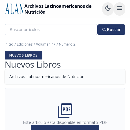
Archivos Latinoamericanos de
dark_mode
menu
Nutrición
search
Buscar
Inicio
/
Ediciones
/
Volumen 47
/
Número 2
NUEVOS LIBROS
Nuevos Libros
Archivos Latinoamericanos de Nutrición
picture_as_pdf
Este artículo está disponible en formato PDF