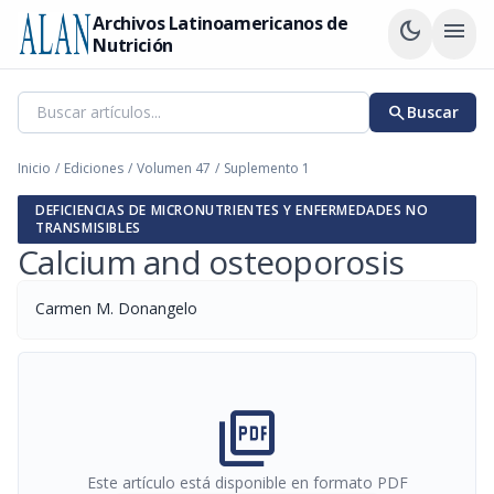
Archivos Latinoamericanos de
dark_mode
menu
Nutrición
search
Buscar
Inicio
/
Ediciones
/
Volumen 47
/
Suplemento 1
DEFICIENCIAS DE MICRONUTRIENTES Y ENFERMEDADES NO
TRANSMISIBLES
Calcium and osteoporosis
Carmen M. Donangelo
picture_as_pdf
Este artículo está disponible en formato PDF