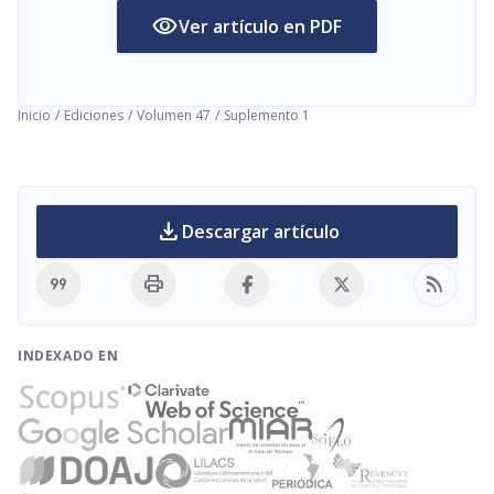
visibility
Ver artículo en PDF
Inicio
/
Ediciones
/
Volumen 47
/
Suplemento 1
download
Descargar artículo
format_quote
print
rss_feed
INDEXADO EN