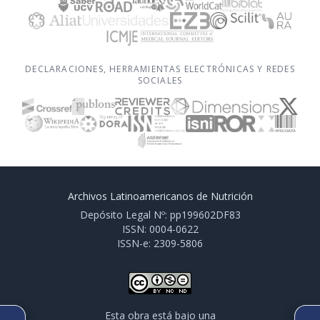
DECLARACIONES, HERRAMIENTAS ELECTRÓNICAS Y REDES
SOCIALES
Archivos Latinoamericanos de Nutrición
Depósito Legal Nº: pp199602DF83
ISSN: 0004-0622
ISSN-e: 2309-5806
Esta obra está bajo una
ARTÍCULO ANTERIOR
SIGUIENTE ARTÍCULO