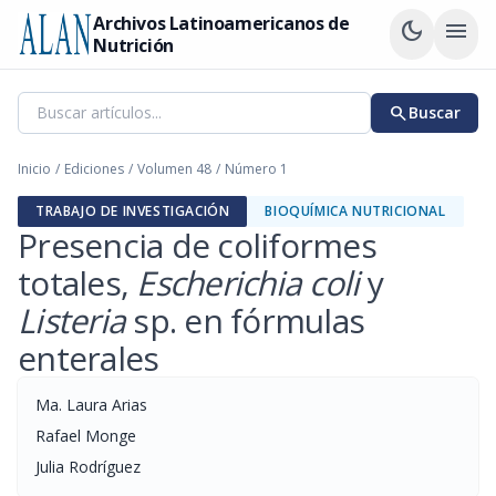
Archivos Latinoamericanos de
dark_mode
menu
Nutrición
search
Buscar
Inicio
/
Ediciones
/
Volumen 48
/
Número 1
TRABAJO DE INVESTIGACIÓN
BIOQUÍMICA NUTRICIONAL
Presencia de coliformes
totales,
Escherichia coli
y
Listeria
sp. en fórmulas
enterales
Ma. Laura Arias
Rafael Monge
Julia Rodríguez