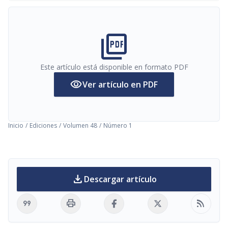
picture_as_pdf
Este artículo está disponible en formato PDF
visibility
Ver artículo en PDF
Inicio
/
Ediciones
/
Volumen 48
/
Número 1
download
Descargar artículo
format_quote
print
rss_feed