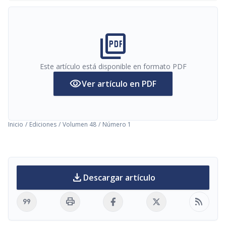
picture_as_pdf
Este artículo está disponible en formato PDF
visibility
Ver artículo en PDF
Inicio
/
Ediciones
/
Volumen 48
/
Número 1
download
Descargar artículo
format_quote
print
rss_feed