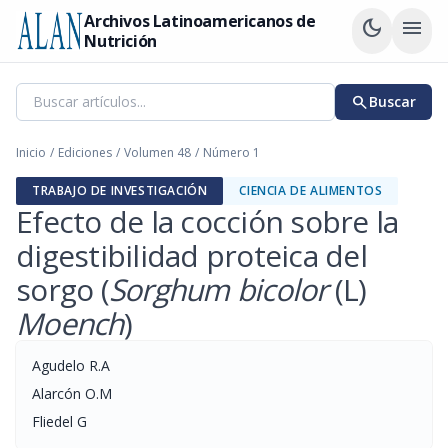
Archivos Latinoamericanos de
dark_mode
menu
Nutrición
search
Buscar
Inicio
/
Ediciones
/
Volumen 48
/
Número 1
TRABAJO DE INVESTIGACIÓN
CIENCIA DE ALIMENTOS
Efecto de la cocción sobre la
digestibilidad proteica del
sorgo (
Sorghum bicolor
(L)
Moench
)
Agudelo R.A
Alarcón O.M
Fliedel G