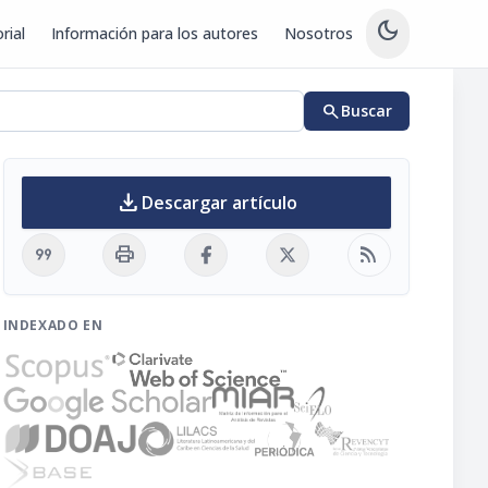
dark_mode
rial
Información para los autores
Nosotros
search
Buscar
download
Descargar artículo
format_quote
print
rss_feed
INDEXADO EN