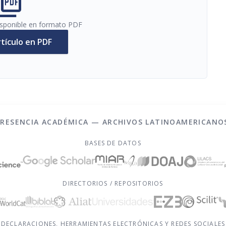
cture_as_pdf
disponible en formato PDF
rtículo en PDF
PRESENCIA ACADÉMICA — ARCHIVOS LATINOAMERICANO
BASES DE DATOS
DIRECTORIOS / REPOSITORIOS
DECLARACIONES, HERRAMIENTAS ELECTRÓNICAS Y REDES SOCIALES