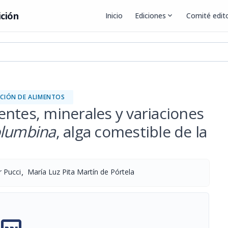
ición
Inicio
Ediciones
expand_more
Comité edito
CIÓN DE ALIMENTOS
ntes, minerales y variaciones
olumbina
, alga comestible de la
,
 Pucci
María Luz Pita Martín de Pórtela