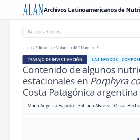
Archivos Latinoamericanos de Nutr
Inicio
/
Ediciones
/
Volumen 48
/
Número 3
TRABAJO DE INVESTIGACIÓN
LATINFOODS - COMPOSI
Contenido de algunos nutrie
estacionales en
Porphyra c
Costa Patagónica argentina
,
,
María Angélica Fajardo
Fabiana Alvarez
Oscar Héctor