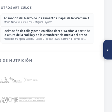
OTROS ARTÍCULOS
Absorción del hierro de los alimentos. Papel de la vitamina A
María Nieves García-Casal, Miguel Layrisse
Estimación de talla y peso en niños de 9 a 14 años a partir de
la altura de la rodilla y de la circunferencia media del brazo
Mercedes Márquez Acosta, Rafael D. Yépez Rivas, Carmen E. Rivas de
Yépez, Rosalía S. de Naranjo, Guillermo Ramos, Manuel Rincón Silva,
SIGUIENTE ARTÍCULO
Naika Díaz, Milagros Pontiles
Vitaminas y minerales del atún
aleta amarilla (Thunnus
albacares) del Pacífico
S DE NUTRICIÓN
mexicano enlatado en aceite