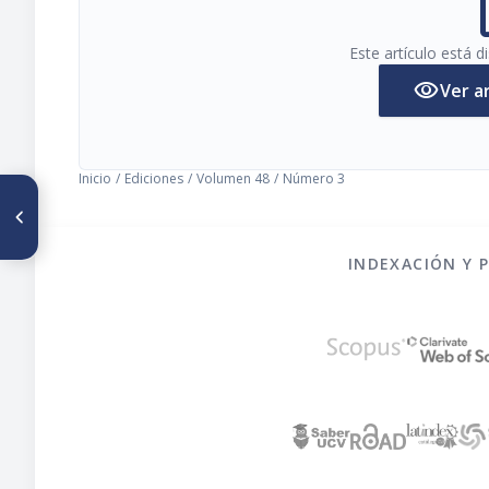
pi
Este artículo está 
visibility
Ver a
Inicio
/
Ediciones
/
Volumen 48
/
Número 3
ARTÍCULO ANTERIOR
Vitamin C in Barbados cherry
Malpighia glabra L. pulp
submitted to processing and
INDEXACIÓN Y 
to different forms of storage