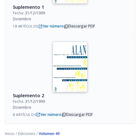
Suplemento 1
Fecha:
31/12/1999
Diciembre
open_in_new
picture_as_pdf
Ver número
Descargar PDF
18 ARTÍCULOS
Suplemento 2
Fecha:
31/12/1999
Diciembre
open_in_new
picture_as_pdf
Ver número
Descargar PDF
8 ARTÍCULOS
Inicio
/
Ediciones
/
Volumen 49