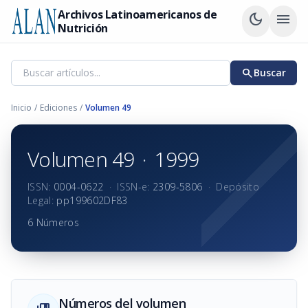
Archivos Latinoamericanos de
dark_mode
menu
Nutrición
search
Buscar
Inicio
/
Ediciones
/
Volumen 49
Volumen 49
·
1999
ISSN:
0004-0622
·
ISSN-e:
2309-5806
·
Depósito
Legal:
pp199602DF83
6 Números
Números del volumen