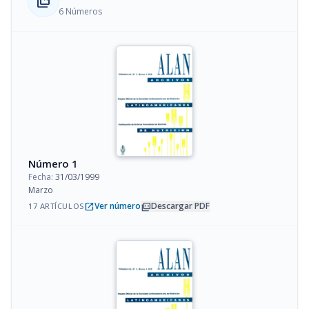
collections_bookmark
6 Números
Número 1
Fecha:
31/03/1999
Marzo
open_in_new
picture_as_pdf
Ver número
Descargar PDF
17 ARTÍCULOS