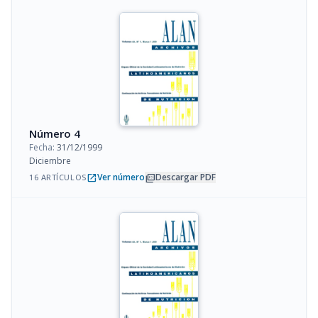
Número 4
Fecha:
31/12/1999
Diciembre
open_in_new
picture_as_pdf
Ver número
Descargar PDF
16 ARTÍCULOS