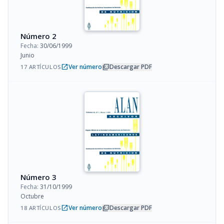
Número 2
Fecha:
30/06/1999
Junio
open_in_new
picture_as_pdf
Ver número
Descargar PDF
17 ARTÍCULOS
Número 3
Fecha:
31/10/1999
Octubre
open_in_new
picture_as_pdf
Ver número
Descargar PDF
18 ARTÍCULOS