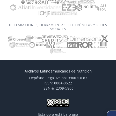
DECLARACIONES, HERRAMIENTAS ELECTRÓNICAS Y REDES
SOCIALES
Archivos Latinoamericanos de Nutrición
Depósito Legal Nº: pp199602DF83
ISSN: 0004-0622
ISSN-e: 2309-5806
Esta obra está bajo una
SIGUIENTE ARTÍCULO