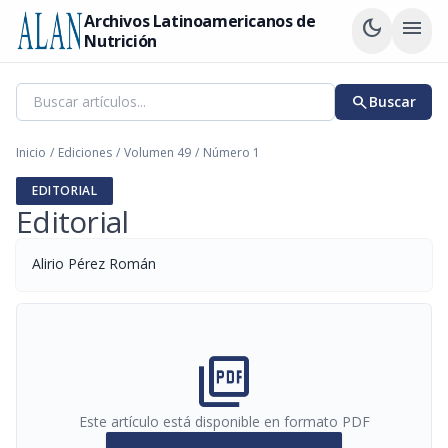
Archivos Latinoamericanos de
dark_mode
menu
Nutrición
search
Buscar
Inicio
/
Ediciones
/
Volumen 49
/
Número 1
EDITORIAL
Editorial
Alirio Pérez Román
picture_as_pdf
Este artículo está disponible en formato PDF