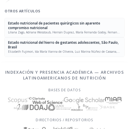
OTROS ARTÍCULOS
Estado nutricional de pacientes quirúrgicos sin aparente
compromiso nutricional
Liliana Zago, Adriana Weisstaub, Hernán Dupraz, María Fernanda Godoy, Fernando
Gasali, Carlos Dirube, Nora H. Slobodianik, María Luz de Pórtela, Francisco Torino,
María Esther Río
Estado nutricional del hierro de gestantes adolescentes, São Paulo,
Brasil
Elizabeth Fujimori, Ida María Vianna de Oliveira, Luz Marina Núñez de Cassana,
Sophia Cornbluth Szarfarc
INDEXACIÓN Y PRESENCIA ACADÉMICA — ARCHIVOS
LATINOAMERICANOS DE NUTRICIÓN
BASES DE DATOS
DIRECTORIOS / REPOSITORIOS