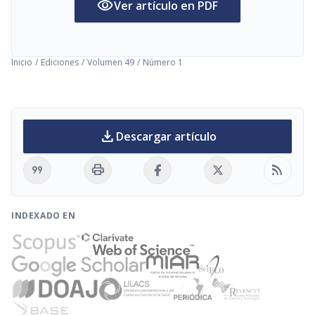
visibility
Ver artículo en PDF
Inicio
/
Ediciones
/
Volumen 49
/
Número 1
download
Descargar artículo
format_quote
print
rss_feed
INDEXADO EN