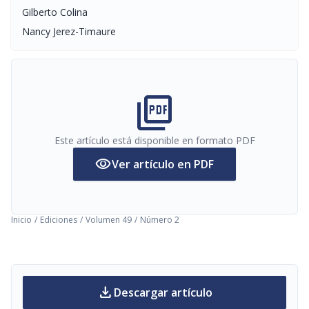
Gilberto Colina
Nancy Jerez-Timaure
picture_as_pdf
Este artículo está disponible en formato PDF
visibility
Ver artículo en PDF
Inicio
/
Ediciones
/
Volumen 49
/
Número 2
download
Descargar artículo