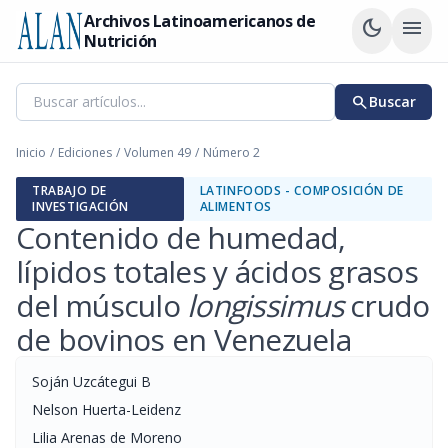
Archivos Latinoamericanos de
dark_mode
menu
Nutrición
search
Buscar
Inicio
/
Ediciones
/
Volumen 49
/
Número 2
TRABAJO DE
LATINFOODS - COMPOSICIÓN DE
INVESTIGACIÓN
ALIMENTOS
Contenido de humedad,
lípidos totales y ácidos grasos
del músculo
longissimus
crudo
de bovinos en Venezuela
Soján Uzcátegui B
Nelson Huerta-Leidenz
Lilia Arenas de Moreno