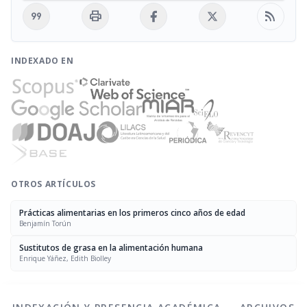
format_quote
print
rss_feed
INDEXADO EN
OTROS ARTÍCULOS
Prácticas alimentarias en los primeros cinco años de edad
Benjamín Torún
Sustitutos de grasa en la alimentación humana
Enrique Yáñez, Edith Biolley