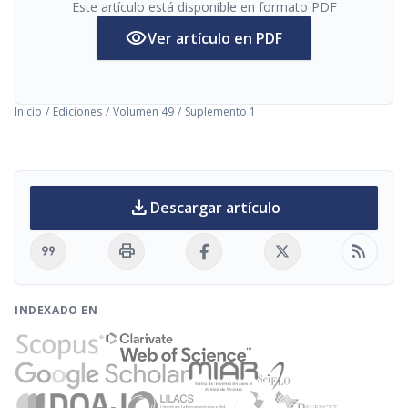
Este artículo está disponible en formato PDF
visibility
Ver artículo en PDF
Inicio
/
Ediciones
/
Volumen 49
/
Suplemento 1
download
Descargar artículo
format_quote
print
rss_feed
INDEXADO EN