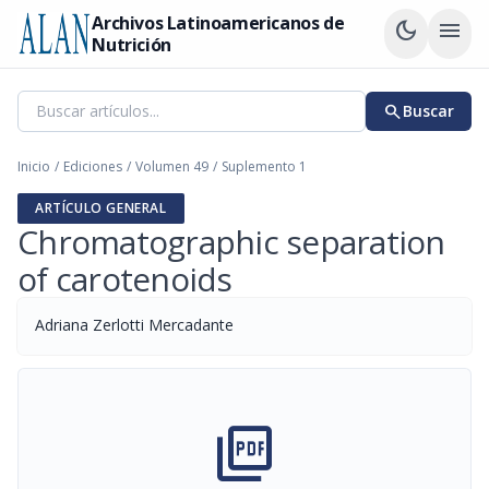
Archivos Latinoamericanos de
dark_mode
menu
Nutrición
search
Buscar
Inicio
/
Ediciones
/
Volumen 49
/
Suplemento 1
ARTÍCULO GENERAL
Chromatographic separation
of carotenoids
Adriana Zerlotti Mercadante
picture_as_pdf