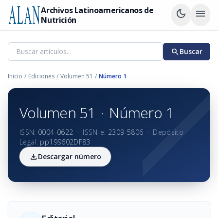
Archivos Latinoamericanos de
dark_mode
menu
Nutrición
search
Buscar
Inicio
/
Ediciones
/
Volumen 51
/
Número 1
Volumen 51
·
Número 1
ISSN:
0004-0622
·
ISSN-e:
2309-5806
·
Depósito
Legal:
pp199602DF83
download
Descargar número