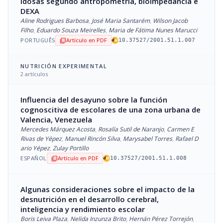
idosas segundo antropometria, bioimpedância e
DEXA
Aline Rodrigues Barbosa
,
José Maria Santarém
,
Wilson Jacob
Filho
,
Eduardo Souza Meirelles
,
Maria de Fátima Nunes Marucci
PORTUGUÊS
Artículo en PDF
picture_as_pdf
10.37527/2001.51.1.007
NUTRICIÓN EXPERIMENTAL
2 artículos
Influencia del desayuno sobre la función
cognoscitiva de escolares de una zona urbana de
Valencia, Venezuela
Mercedes Márquez Acosta
,
Rosalía Sutil de Naranjo
,
Carmen E
Rivas de Yépez
,
Manuel Rincón Silva
,
Marysabel Torres
,
Rafael D
ario Yépez
,
Zulay Portillo
ESPAÑOL
Artículo en PDF
picture_as_pdf
10.37527/2001.51.1.008
Algunas consideraciones sobre el impacto de la
desnutrición en el desarrollo cerebral,
inteligencia y rendimiento escolar
Boris Leiva Plaza
,
Nelida Inzunza Brito
,
Hernán Pérez Torrejón
,