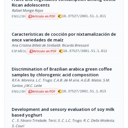
Rican adolescents
Rafael Monge Rojas
ENGLISH
Artículo en PDF
picture_as_pdf
10.37527/2001.51.1.011
Características de cocción por nixtamalización de
once variedades de maíz
Ana Cristina Billeb de Sinibaldi
,
Ricardo Bressani
ESPAÑOL
Artículo en PDF
picture_as_pdf
10.37527/2001.51.1.012
Discrimination of Brazilian arabica green coffee
samples by chlorogenic acid composition
R.F.A. Moreira
,
L.C. Trugo
,
C.A.B. de M aria
,
A.G.B. Matos
,
S.M.
Santos
,
J.M.C. Leite
ENGLISH
Artículo en PDF
picture_as_pdf
10.37527/2001.51.1.013
Development and sensory evaluation of soy milk
based yoghurt
C . S. Fávaro Trindade
,
Terzi
,
S. C
,
L.C. Trugo
,
R. C. Della Modesta
,
S. Couri