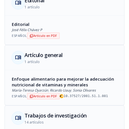
Editorial
menu_book
1 artículo
Editorial
José Félix Chávez P
ESPAÑOL
Artículo en PDF
picture_as_pdf
Artículo general
menu_book
1 artículo
Enfoque alimentario para mejorar la adecuación
nutricional de vitaminas y minerales
María-Teresa Oyarzún
,
Ricardo Uauy
,
Sonia Olivares
ESPAÑOL
Artículo en PDF
picture_as_pdf
10.37527/2001.51.1.001
Trabajos de investigación
menu_book
14 artículos