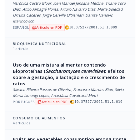
Verónica Castro Gloor
,
Joan Manuel Jansana Medina
,
Triana Toro
Díaz
,
Atilio Almagiá Flores
,
Arturo Navarro Díaz
,
María Soledad
Urrutia Cáceres
,
Jorge Cervilla Oltremari
,
Daniza Ivanovic
Marincovich
ESPAÑOL
Artículo en PDF
picture_as_pdf
10.37527/2001.51.1.009
BIOQUÍMICA NUTRICIONAL
1 artículo
Uso de uma mistura alimentar contendo
Bioproteínas (
Saccharomyces cerevisiae
): efeitos
sobre a gestação, a lactação e o crescimento de
ratos
Silvana Ribeiro Passos de Oliveira
,
Francisca Martins Bion
,
Silvia
Maria Limongi Lopes
,
Anastácia Cavalcanti Metri
PORTUGUÊS
Artículo en PDF
picture_as_pdf
10.37527/2001.51.1.010
CONSUMO DE ALIMENTOS
4 artículos
Fruits and vegetables consumption among Costa