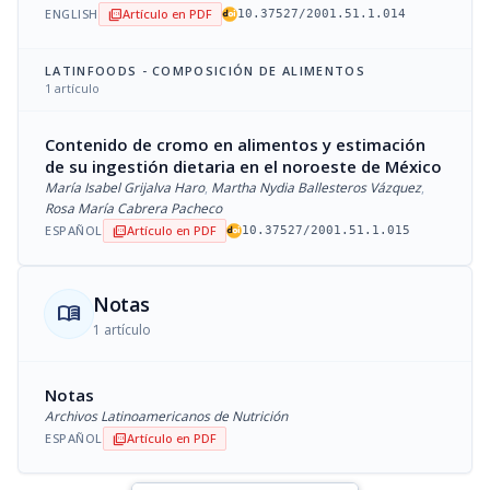
ENGLISH
Artículo en PDF
picture_as_pdf
10.37527/2001.51.1.014
LATINFOODS - COMPOSICIÓN DE ALIMENTOS
1 artículo
Contenido de cromo en alimentos y estimación
de su ingestión dietaria en el noroeste de México
María Isabel Grijalva Haro
,
Martha Nydia Ballesteros Vázquez
,
Rosa María Cabrera Pacheco
ESPAÑOL
Artículo en PDF
picture_as_pdf
10.37527/2001.51.1.015
Notas
menu_book
1 artículo
Notas
Archivos Latinoamericanos de Nutrición
ESPAÑOL
Artículo en PDF
picture_as_pdf