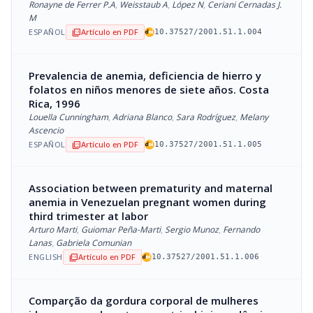
Ronayne de Ferrer P.A
,
Weisstaub A
,
López N
,
Ceriani Cernadas J.
M
ESPAÑOL
Artículo en PDF
picture_as_pdf
10.37527/2001.51.1.004
Prevalencia de anemia, deficiencia de hierro y
folatos en niños menores de siete años. Costa
Rica, 1996
Louella Cunningham
,
Adriana Blanco
,
Sara Rodríguez
,
Melany
Ascencio
ESPAÑOL
Artículo en PDF
picture_as_pdf
10.37527/2001.51.1.005
Association between prematurity and maternal
anemia in Venezuelan pregnant women during
third trimester at labor
Arturo Marti
,
Guiomar Peña-Marti
,
Sergio Munoz
,
Fernando
Lanas
,
Gabriela Comunian
ENGLISH
Artículo en PDF
picture_as_pdf
10.37527/2001.51.1.006
Comparção da gordura corporal de mulheres