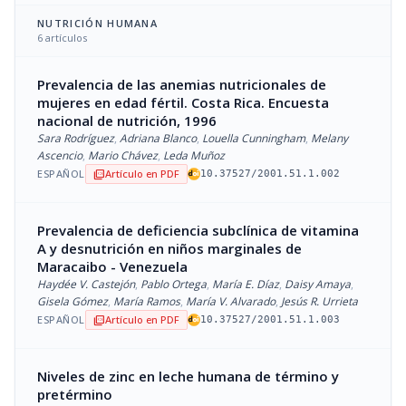
NUTRICIÓN HUMANA
6 artículos
Prevalencia de las anemias nutricionales de
mujeres en edad fértil. Costa Rica. Encuesta
nacional de nutrición, 1996
Sara Rodríguez
,
Adriana Blanco
,
Louella Cunningham
,
Melany
Ascencio
,
Mario Chávez
,
Leda Muñoz
ESPAÑOL
Artículo en PDF
picture_as_pdf
10.37527/2001.51.1.002
Prevalencia de deficiencia subclínica de vitamina
A y desnutrición en niños marginales de
Maracaibo - Venezuela
Haydée V. Castejón
,
Pablo Ortega
,
María E. Díaz
,
Daisy Amaya
,
Gisela Gómez
,
María Ramos
,
María V. Alvarado
,
Jesús R. Urrieta
ESPAÑOL
Artículo en PDF
picture_as_pdf
10.37527/2001.51.1.003
Niveles de zinc en leche humana de término y
pretérmino