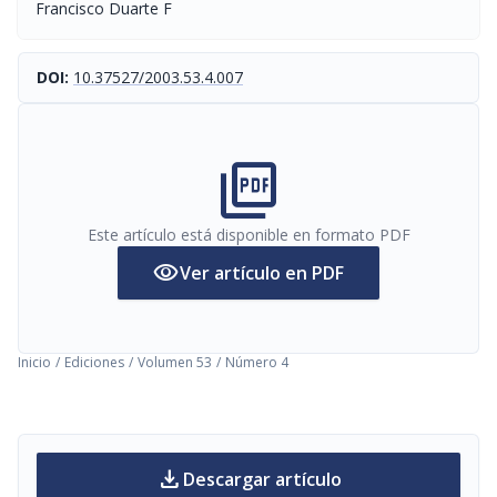
Francisco Duarte F
DOI:
10.37527/2003.53.4.007
picture_as_pdf
Este artículo está disponible en formato PDF
visibility
Ver artículo en PDF
Inicio
/
Ediciones
/
Volumen 53
/
Número 4
download
Descargar artículo