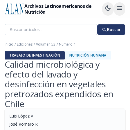
Archivos Latinoamericanos de
dark_mode
menu
Nutrición
search
Buscar
Inicio
/
Ediciones
/
Volumen 53
/
Número 4
TRABAJO DE INVESTIGACIÓN
NUTRICIÓN HUMANA
Calidad microbiológica y
efecto del lavado y
desinfección en vegetales
pretrozados expendidos en
Chile
Luis López V
José Romero R