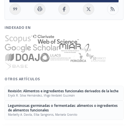
format_quote
print
rss_feed
INDEXADO EN
OTROS ARTÍCULOS
Revisión: Alimentos e ingredientes funcionales derivados de la leche
Eryck R. Silva Hernández, Iñigo Verdalet Guzmán
Leguminosas germinadas o fermentadas: alimentos o ingredientes
de alimentos funcionales
Marbelly A. Davila, Elba Sangronis, Marisela Granito