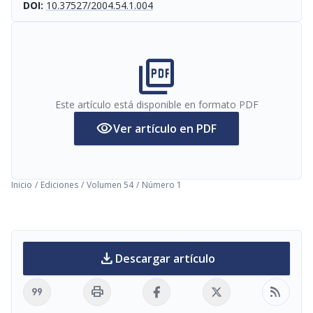
DOI:
10.37527/2004.54.1.004
picture_as_pdf
Este artículo está disponible en formato PDF
visibility
Ver artículo en PDF
Inicio
/
Ediciones
/
Volumen 54
/
Número 1
download
Descargar artículo
format_quote
print
rss_feed