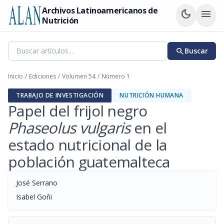
Archivos Latinoamericanos de
dark_mode
menu
Nutrición
search
Buscar
Inicio
/
Ediciones
/
Volumen 54
/
Número 1
TRABAJO DE INVESTIGACIÓN
NUTRICIÓN HUMANA
Papel del frijol negro
Phaseolus vulgaris
en el
estado nutricional de la
población guatemalteca
José Serrano
Isabel Goñi