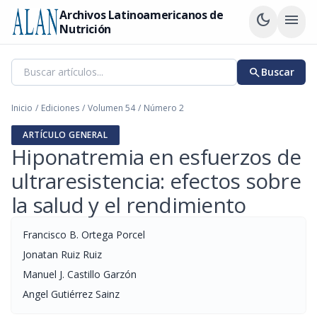
Archivos Latinoamericanos de
dark_mode
menu
Nutrición
search
Buscar
Inicio
/
Ediciones
/
Volumen 54
/
Número 2
ARTÍCULO GENERAL
Hiponatremia en esfuerzos de
ultraresistencia: efectos sobre
la salud y el rendimiento
Francisco B. Ortega Porcel
Jonatan Ruiz Ruiz
Manuel J. Castillo Garzón
Angel Gutiérrez Sainz