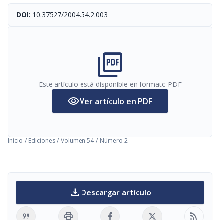
DOI:
10.37527/2004.54.2.003
picture_as_pdf
Este artículo está disponible en formato PDF
visibility
Ver artículo en PDF
Inicio
/
Ediciones
/
Volumen 54
/
Número 2
download
Descargar artículo
format_quote
print
rss_feed