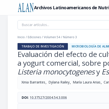
Archivos Latinoamericanos de Nutr
Inicio
/
Ediciones
/
Volumen 54
/
Número 3
TRABAJO DE INVESTIGACIÓN
MICROBIOLOGÍA DE ALI
Evaluación del efecto de cu
a yogurt comercial, sobre 
Listeria monocytogenes
y
Es
,
,
,
Xinia Barrantes
Dylana Railey
María Laura Arias
Car
DOI:
10.37527/2004.54.3.006