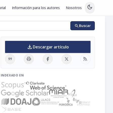
dark_mode
rial
Información para los autores
Nosotros
search
Buscar
download
Descargar artículo
format_quote
print
rss_feed
INDEXADO EN