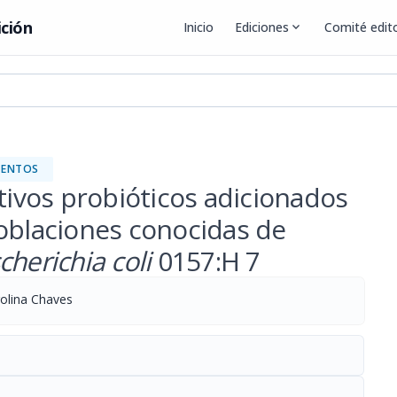
ición
Inicio
Ediciones
expand_more
Comité edito
MENTOS
ltivos probióticos adicionados
poblaciones conocidas de
cherichia coli
0157:H 7
olina Chaves