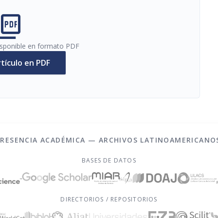
cture_as_pdf
disponible en formato PDF
rtículo en PDF
PRESENCIA ACADÉMICA — ARCHIVOS LATINOAMERICANO
BASES DE DATOS
DIRECTORIOS / REPOSITORIOS