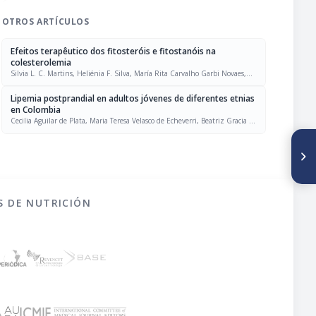
OTROS ARTÍCULOS
Efeitos terapêutico dos fitosteróis e fitostanóis na
colesterolemia
Silvia L. C. Martins, Heliénia F. Silva, María Rita Carvalho Garbi Novaes,
Marina Kiyomi Ito
Lipemia postprandial en adultos jóvenes de diferentes etnias
en Colombia
Cecilia Aguilar de Plata, Maria Teresa Velasco de Echeverri, Beatriz Gracia de
Ramírez, Alberto Pradilla Ferreira, Martha Liliana Cruz Naranjo, Mildrey
Mosquera Escudero
SIGUIENTE ARTÍCULO
Evaluación del efecto de
cultivos probióticos
presentes en yogurt sobre
Staphylococcus aureus y la
producción de termonucleasa
S DE NUTRICIÓN