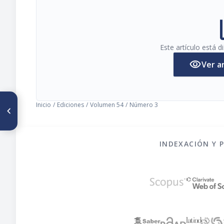
pi
Este artículo está 
visibility
Ver a
ARTÍCULO ANTERIOR
Inicio
/
Ediciones
/
Volumen 54
/
Número 3
Influencia del estado
nutricional sobre la
efectividad de un suplemento
dietario de bacterias lácticas.
Prevención y cura de diarreas
INDEXACIÓN Y 
infantiles