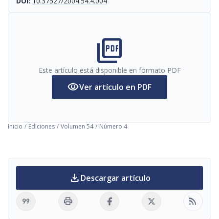
DOI:
10.37527/2004.54.4.004
picture_as_pdf
Este artículo está disponible en formato PDF
visibility
Ver artículo en PDF
Inicio
/
Ediciones
/
Volumen 54
/
Número 4
download
Descargar artículo
format_quote
print
rss_feed