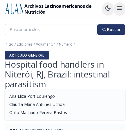
Archivos Latinoamericanos de
dark_mode
menu
Nutrición
search
Buscar
Inicio
/
Ediciones
/
Volumen 54
/
Número 4
ARTÍCULO GENERAL
Hospital food handlers in
Niterói, RJ, Brazil: intestinal
parasitism
Ana Eliza Port Lourengo
Claudia María Antunes Uchoa
Otilio Machado Pereira Bastos