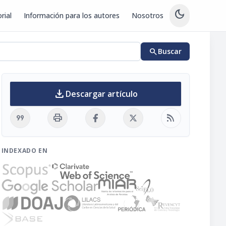
dark_mode
rial
Información para los autores
Nosotros
search
Buscar
download
Descargar artículo
format_quote
print
rss_feed
INDEXADO EN