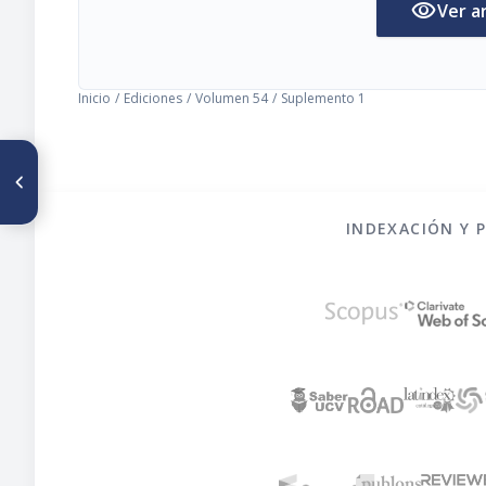
visibility
Ver a
Inicio
/
Ediciones
/
Volumen 54
/
Suplemento 1
ARTÍCULO ANTERIOR
La Dieta Mediterránea y el
mar: pescados
INDEXACIÓN Y 