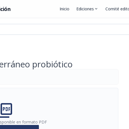
ición
Inicio
Ediciones
expand_more
Comité edito
terráneo probiótico
cture_as_pdf
disponible en formato PDF