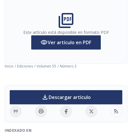
picture_as_pdf
Este artículo está disponible en formato PDF
visibility
Ver artículo en PDF
Inicio
/
Ediciones
/
Volumen 55
/
Número 2
download
Descargar artículo
format_quote
print
rss_feed
INDEXADO EN