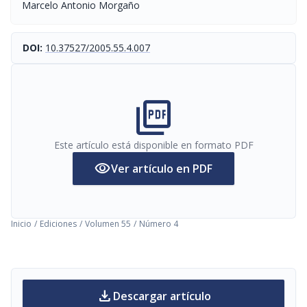
Marcelo Antonio Morgaño
DOI:
10.37527/2005.55.4.007
picture_as_pdf
Este artículo está disponible en formato PDF
visibility
Ver artículo en PDF
Inicio
/
Ediciones
/
Volumen 55
/
Número 4
download
Descargar artículo