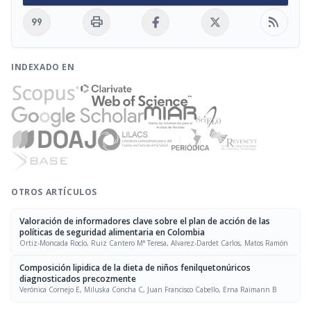
format_quote
print
rss_feed
INDEXADO EN
OTROS ARTÍCULOS
Valoración de informadores clave sobre el plan de acción de las
políticas de seguridad alimentaria en Colombia
Ortiz-Moncada Rocío, Ruiz Cantero M° Teresa, Alvarez-Dardet Carlos, Matos Ramón
Composición lipidica de la dieta de niños fenilquetonúricos
diagnosticados precozmente
Verónica Cornejo E, Miluska Concha C, Juan Francisco Cabello, Erna Raimann B