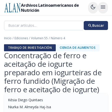
Archivos Latinoamericanos de
dark_mode
menu
Nutrición
search
Buscar
Inicio
/
Ediciones
/
Volumen 55
/
Número 4
TRABAJO DE INVESTIGACIÓN
CIENCIA DE ALIMENTOS
Concentração de ferro e
aceitação de iogurte
preparado em iogurteiras de
ferro fundido (Migração de
ferro e aceitação de iogurte)
Késia Diego Quintaes
Niurka M. Almeyda Haj-Isa