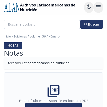
Archivos Latinoamericanos de
dark_mode
menu
Nutrición
search
Buscar
Inicio
/
Ediciones
/
Volumen 56
/
Número 1
NOTAS
Notas
Archivos Latinoamericanos de Nutrición
picture_as_pdf
Este artículo está disponible en formato PDF