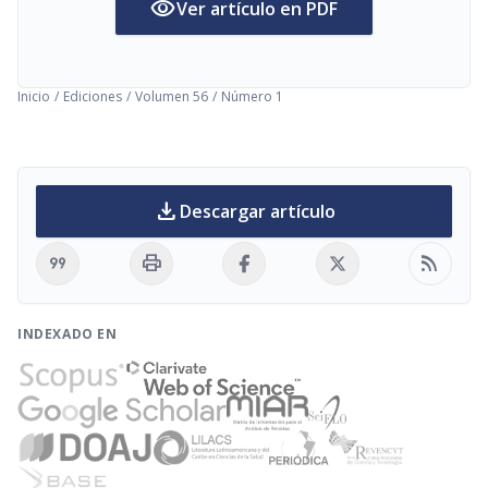
visibility
Ver artículo en PDF
Inicio
/
Ediciones
/
Volumen 56
/
Número 1
download
Descargar artículo
format_quote
print
rss_feed
INDEXADO EN