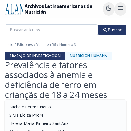
Archivos Latinoamericanos de
dark_mode
menu
Nutrición
search
Buscar
Inicio
/
Ediciones
/
Volumen 56
/
Número 3
TRABAJO DE INVESTIGACIÓN
NUTRICIÓN HUMANA
Prevalência e fatores
associados à anemia e
deficiência de ferro em
criançãs de 18 a 24 meses
Michele Pereira Netto
Silvia Eloiza Priore
Helena María Pinheiro Sant’Ana