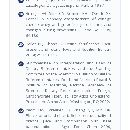
Lactológica. Zaragoza, España: Acribia; 1987.
Branger EB, Sims CA, Schmidt RH, O’Keefe SF,
Cornell JA. Sensory characteristics of cottage
cheese whey and grapefruit juice blends and
changes during processing. J Food Sci 1999;
64:180-4.
Pellet PL, Ghosh S. Lysine fortification: Past,
present and future. Food and Nutrition Bulletin
2004; 25:113-117.
Subcommittee on Interpretation and Uses of
Dietary Reference Intakes, and the Standing
Committee on the Scientific Evaluation of Dietary
Reference Intakes. Food and Nutrition Board &
Institute of Medicine, National Academy of
Sciences. Dietary Reference Intakes, Energy,
Carbohydrate, Fiber, Fat, Fatty Acids, Cholesterol,
Protein and Amino Acids. Washington, DC; 2002.
Yeom HW, Streaker CB, Zhang QH, Min DB.
Effects of pulsed electric fields on the quality of
orange juice and comparison with heat
pasteurization. J Agric Food Chem 2000;