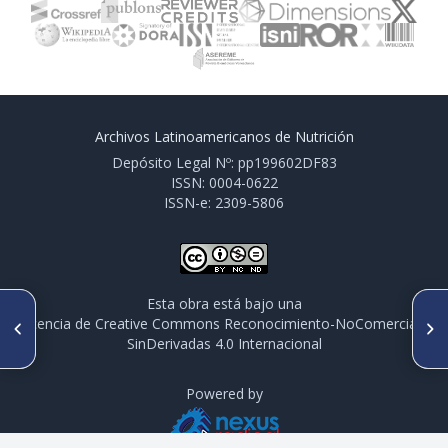
Archivos Latinoamericanos de Nutrición
Depósito Legal Nº: pp199602DF83
ISSN: 0004-0622
ISSN-e: 2309-5806
Esta obra está bajo una
ARTÍCULO ANTERIOR
SIGUIENTE ARTÍCULO
licencia de Creative Commons Reconocimiento-NoComercial-
Estudio de las modificaciones
Capacidad antioxidante de
SinDerivadas 4.0 Internacional
en proteínas de reineta
frutas y verduras cultivados
(Brama australis), sometidas
en Chile
a congelación y
Powered by
almacenamiento a -18ºC y
-30ºC