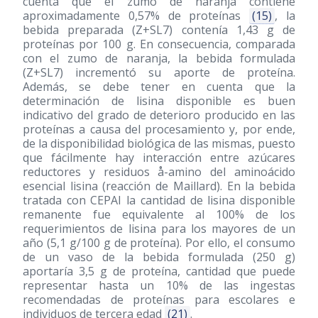
cuenta que el zumo de naranja contiene
aproximadamente 0,57% de proteínas
(15)
, la
bebida preparada (Z+SL7) contenía 1,43 g de
proteínas por 100 g. En consecuencia, comparada
con el zumo de naranja, la bebida formulada
(Z+SL7) incrementó su aporte de proteína.
Además, se debe tener en cuenta que la
determinación de lisina disponible es buen
indicativo del grado de deterioro producido en las
proteínas a causa del procesamiento y, por ende,
de la disponibilidad biológica de las mismas, puesto
que fácilmente hay interacción entre azúcares
reductores y residuos å-amino del aminoácido
esencial lisina (reacción de Maillard). En la bebida
tratada con CEPAI la cantidad de lisina disponible
remanente fue equivalente al 100% de los
requerimientos de lisina para los mayores de un
año (5,1 g/100 g de proteína). Por ello, el consumo
de un vaso de la bebida formulada (250 g)
aportaría 3,5 g de proteína, cantidad que puede
representar hasta un 10% de las ingestas
recomendadas de proteínas para escolares e
individuos de tercera edad
(21)
.