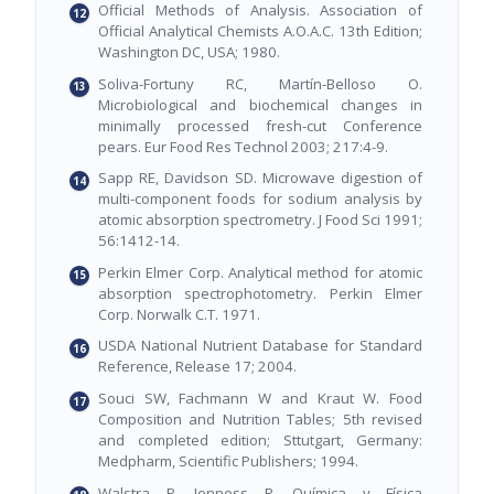
Official Methods of Analysis. Association of
Official Analytical Chemists A.O.A.C. 13th Edition;
Washington DC, USA; 1980.
Soliva-Fortuny RC, Martín-Belloso O.
Microbiological and biochemical changes in
minimally processed fresh-cut Conference
pears. Eur Food Res Technol 2003; 217:4-9.
Sapp RE, Davidson SD. Microwave digestion of
multi-component foods for sodium analysis by
atomic absorption spectrometry. J Food Sci 1991;
56:1412-14.
Perkin Elmer Corp. Analytical method for atomic
absorption spectrophotometry. Perkin Elmer
Corp. Norwalk C.T. 1971.
USDA National Nutrient Database for Standard
Reference, Release 17; 2004.
Souci SW, Fachmann W and Kraut W. Food
Composition and Nutrition Tables; 5th revised
and completed edition; Sttutgart, Germany:
Medpharm, Scientific Publishers; 1994.
Walstra P, Jenness R. Química y Física