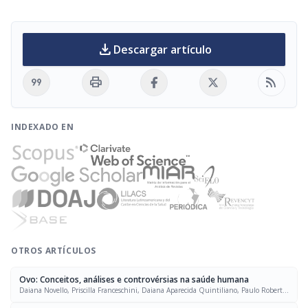
download
Descargar artículo
format_quote
print
rss_feed
INDEXADO EN
OTROS ARTÍCULOS
Ovo: Conceitos, análises e controvérsias na saúde humana
Daiana Novello, Priscilla Franceschini, Daiana Aparecida Quintiliano, Paulo Roberto
Ost