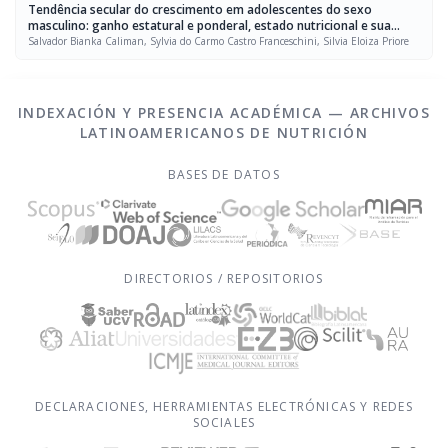
Tendência secular do crescimento em adolescentes do sexo
masculino: ganho estatural e ponderal, estado nutricional e sua
relação com a escolaridade
Salvador Bianka Caliman, Sylvia do Carmo Castro Franceschini, Silvia Eloiza Priore
INDEXACIÓN Y PRESENCIA ACADÉMICA — ARCHIVOS
LATINOAMERICANOS DE NUTRICIÓN
BASES DE DATOS
DIRECTORIOS / REPOSITORIOS
DECLARACIONES, HERRAMIENTAS ELECTRÓNICAS Y REDES
SOCIALES