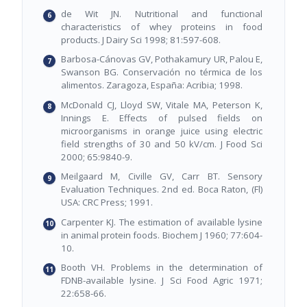
de Wit JN. Nutritional and functional
characteristics of whey proteins in food
products. J Dairy Sci 1998; 81:597-608.
Barbosa-Cánovas GV, Pothakamury UR, Palou E,
Swanson BG. Conservación no térmica de los
alimentos. Zaragoza, España: Acribia; 1998.
McDonald CJ, Lloyd SW, Vitale MA, Peterson K,
Innings E. Effects of pulsed fields on
microorganisms in orange juice using electric
field strengths of 30 and 50 kV/cm. J Food Sci
2000; 65:9840-9.
Meilgaard M, Civille GV, Carr BT. Sensory
Evaluation Techniques. 2nd ed. Boca Raton, (Fl)
USA: CRC Press; 1991.
Carpenter KJ. The estimation of available lysine
in animal protein foods. Biochem J 1960; 77:604-
10.
Booth VH. Problems in the determination of
FDNB-available lysine. J Sci Food Agric 1971;
22:658-66.