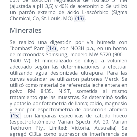
(ajustada a pH 3,5) y 40% de acetonitrilo. Se utilizó
un patrón externo de ácido L-ascórbico (Sigma
Chemical, Co, St. Louis, MO)
(13)
.
Minerales
Se realizó una digestión por vía húmeda con
“bombas” Parr
(14)
, con NO3H p.a., en un horno
de microondas Samsung, modelo MW 5720 (900 –
1400 W). El mineralizado se diluyó a volumen
adecuado según las determinaciones a efectuar
utilizando agua desionizada ultrapura. Para las
curvas estándar se utilizaron patrones Merck. Se
utilizó como material de referencia leche entera en
polvo RM 8435, NIST, sometida al mismo
tratamiento que las muestras. Se determinó sodio
y potasio por fotometría de llama; calcio, magnesio
y zinc por espectrometría de absorción atómica
(15)
con lámparas específicas de cátodo hueco
(espectrofotómetro Varian Spectr AA 20, Varian
Techtron Pty., Limited; Victoria, Australia). Se
agregó Cl3La como supresor de interferencia de