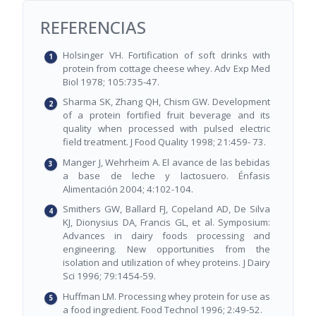
REFERENCIAS
Holsinger VH. Fortification of soft drinks with
protein from cottage cheese whey. Adv Exp Med
Biol 1978; 105:735-47.
Sharma SK, Zhang QH, Chism GW. Development
of a protein fortified fruit beverage and its
quality when processed with pulsed electric
field treatment. J Food Quality 1998; 21:459- 73.
Manger J, Wehrheim A. El avance de las bebidas
a base de leche y lactosuero. Énfasis
Alimentación 2004; 4:102-104.
Smithers GW, Ballard FJ, Copeland AD, De Silva
KJ, Dionysius DA, Francis GL, et al. Symposium:
Advances in dairy foods processing and
engineering. New opportunities from the
isolation and utilization of whey proteins. J Dairy
Sci 1996; 79:1454-59.
Huffman LM. Processing whey protein for use as
a food ingredient. Food Technol 1996; 2:49-52.