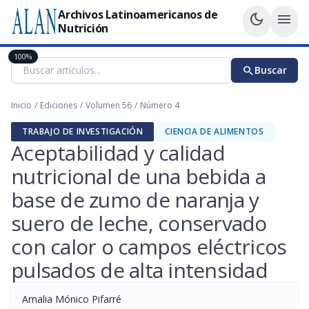
Archivos Latinoamericanos de
dark_mode
menu
Nutrición
100%
search
Buscar
Inicio
/
Ediciones
/
Volumen 56
/
Número 4
TRABAJO DE INVESTIGACIÓN
CIENCIA DE ALIMENTOS
Aceptabilidad y calidad
nutricional de una bebida a
base de zumo de naranja y
suero de leche, conservado
con calor o campos eléctricos
pulsados de alta intensidad
Amalia Mónico Pifarré