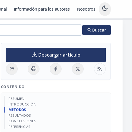
dark_mode
rial
Información para los autores
Nosotros
search
Buscar
download
Descargar artículo
format_quote
print
rss_feed
CONTENIDO
RESUMEN
INTRODUCCIÓN
MÉTODOS
RESULTADOS
CONCLUSIONES
REFERENCIAS