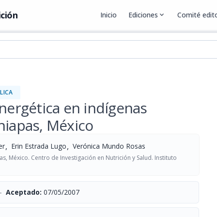
ición
Inicio
Ediciones
expand_more
Comité edito
LICA
energética en indígenas
hiapas, México
,
,
er
Erin Estrada Lugo
Verónica Mundo Rosas
s, México. Centro de Investigación en Nutrición y Salud. Instituto
-
Aceptado:
07/05/2007