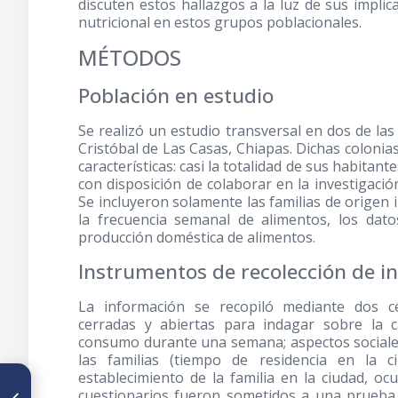
discuten estos hallazgos a la luz de sus implic
nutricional en estos grupos poblacionales.
MÉTODOS
Población en estudio
Se realizó un estudio transversal en dos de la
Cristóbal de Las Casas, Chiapas. Dichas colonia
características: casi la totalidad de sus habita
con disposición de colaborar en la investigació
Se incluyeron solamente las familias de origen 
la frecuencia semanal de alimentos, los dat
producción doméstica de alimentos.
Instrumentos de recolección de i
La información se recopiló mediante dos c
cerradas y abiertas para indagar sobre la c
consumo durante una semana; aspectos sociales,
las familias (tiempo de residencia en la c
establecimiento de la familia en la ciudad, ocu
ARTÍCULO ANTERIOR
cuestionarios fueron sometidos a una prueba 
Estudio comparativo entre