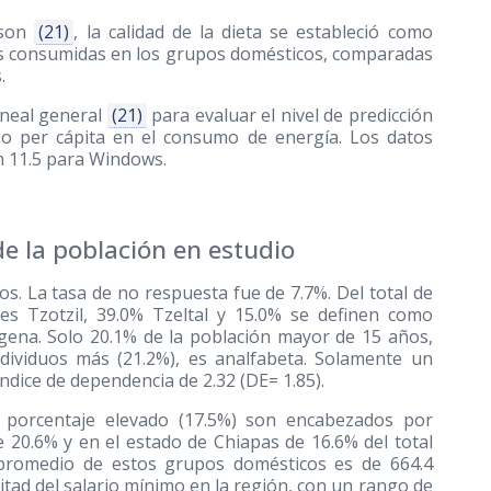
rson
(21)
, la calidad de la dieta se estableció como
rías consumidas en los grupos domésticos, comparadas
.
ineal general
(21)
para evaluar el nivel de predicción
so per cápita en el consumo de energía. Los datos
 11.5 para Windows.
e la población en estudio
. La tasa de no respuesta fue de 7.7%. Del total de
es Tzotzil, 39.0% Tzeltal y 15.0% se definen como
gena. Solo 20.1% de la población mayor de 15 años,
ndividuos más (21.2%), es analfabeta. Solamente un
índice de dependencia de 2.32 (DE= 1.85).
 porcentaje elevado (17.5%) son encabezados por
e 20.6% y en el estado de Chiapas de 16.6% del total
l promedio de estos grupos domésticos es de 664.4
itad del salario mínimo en la región, con un rango de