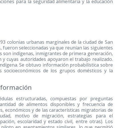
aciones para la seguridad alimentaria y la educación
s 93 colonias urbanas marginales de la ciudad de San
s, fueron seleccionadas ya que reunían las siguientes
ntes son indígenas, inmigrantes de primera generación,
n y cuyas autoridades apoyaron el trabajo realizado.
indígena. Se obtuvo información probabilística sobre
os socioeconómicos de los grupos domésticos y la
nformación
édulas estructuradas, compuestas por preguntas
antidad de alimentos disponibles y frecuencia de
 económicos y de las características migratorias de
iudad, motivo de migración, estrategias para el
pación, escolaridad y estado civil, entre otras). Los
piloto en asentamientos similares, lo que permitió