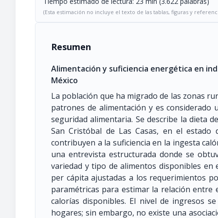
Tiempo estimado de lectura: 23 min (3.622 palabras)
(Esta estimación no incluye el texto de las tablas, figuras y referenc
Resumen
Alimentación y suficiencia energética en in
México
La población que ha migrado de las zonas rur
patrones de alimentación y es considerado 
seguridad alimentaria. Se describe la dieta d
San Cristóbal de Las Casas, en el estado 
contribuyen a la suficiencia en la ingesta cal
una entrevista estructurada donde se obtuv
variedad y tipo de alimentos disponibles en el
per cápita ajustadas a los requerimientos p
paramétricas para estimar la relación entre 
calorías disponibles. El nivel de ingresos s
hogares; sin embargo, no existe una asociació