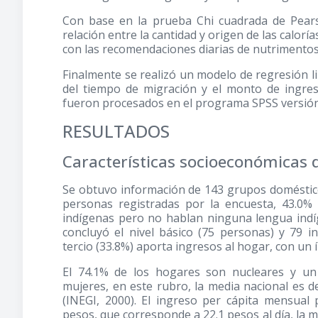
Con base en la prueba Chi cuadrada de Pea
relación entre la cantidad y origen de las calo
con las recomendaciones diarias de nutrimentos
Finalmente se realizó un modelo de regresión l
del tiempo de migración y el monto de ingre
fueron procesados en el programa SPSS versión
RESULTADOS
Características socioeconómicas d
Se obtuvo información de 143 grupos domésticos
personas registradas por la encuesta, 43.0% 
indígenas pero no hablan ninguna lengua indí
concluyó el nivel básico (75 personas) y 79 i
tercio (33.8%) aporta ingresos al hogar, con un 
El 74.1% de los hogares son nucleares y un
mujeres, en este rubro, la media nacional es d
(INEGI, 2000). El ingreso per cápita mensua
pesos, que corresponde a 22.1 pesos al día, la m