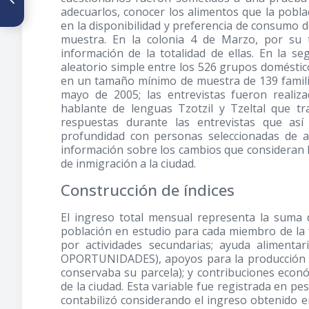
adecuarlos, conocer los alimentos que la pobla
dos fuentes alimentarias
aportadoras de ácidos
en la disponibilidad y preferencia de consumo d
grasos poliinsaturados n-3 y
muestra. En la colonia 4 de Marzo, por su 
su efecto sobre el timo y el
información de la totalidad de ellas. En la s
perfil lipídico de ratas
aleatorio simple entre los 526 grupos domésti
en un tamaño mínimo de muestra de 139 familia
mayo de 2005; las entrevistas fueron realiz
hablante de lenguas Tzotzil y Tzeltal que t
respuestas durante las entrevistas que así
profundidad con personas seleccionadas de 
información sobre los cambios que consideran h
de inmigración a la ciudad.
Construcción de índices
El ingreso total mensual representa la suma d
población en estudio para cada miembro de la fa
por actividades secundarias; ayuda alimenta
OPORTUNIDADES), apoyos para la producción d
conservaba su parcela); y contribuciones econ
de la ciudad. Esta variable fue registrada en pe
contabilizó considerando el ingreso obtenido en