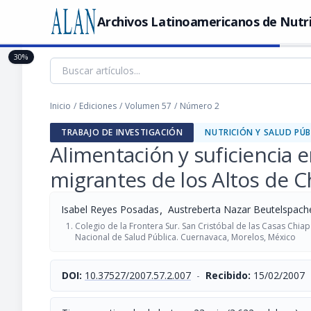
Archivos Latinoamericanos de Nutr
30%
Inicio
/
Ediciones
/
Volumen 57
/
Número 2
TRABAJO DE INVESTIGACIÓN
NUTRICIÓN Y SALUD PÚB
Alimentación y suficiencia 
migrantes de los Altos de C
,
Isabel Reyes Posadas
Austreberta Nazar Beutelspach
Colegio de la Frontera Sur. San Cristóbal de las Casas Chiapa
Nacional de Salud Pública. Cuernavaca, Morelos, México
DOI:
10.37527/2007.57.2.007
-
Recibido:
15/02/2007